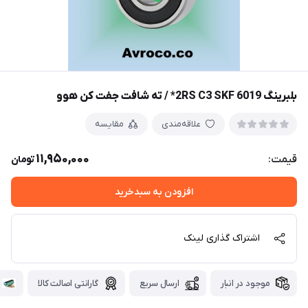
بلبرینگ 6019 2RS C3 SKF* / ته شافت جفت کن هوو
علاقه‌مندی
مقایسه
11,950,000
قیمت:
تومان
افزودن به سبدخرید
اشتراک گذاری لینک
موجود در انبار
ارسال سریع
گارانتی اصالت کالا