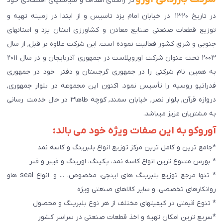
در راستای اهداف و سیاستهای اقتصادی خود
در تاریخ ۱۳۲۰ در خیابان امام یزد تاسیس و از ابتدا در زمینه تهیه و
توزیع قطعات صنعتی صنایع معادن و کشاورزی استان یزد و استانهای
جنوبی و شرق کشور فعالیت نموده است. این شرکت علاوه بر قبل, از سال
۲۰۰۳ تحت عنوان شرکت اوروپلاست در جمهوری آذربایجان و در سال ۲۰۱۱
به همین نام شرکتی را در جمهوری گرجستان و دفتر خود در جمهوری
فدراتیو روسیه را تأسیس نمود. اکنون این مجموعه در بلوار جمهوری,
دروازه قرآن, بلوار نصر, خیابان سمند, کوچه طاها۳ در حال خدمت رسانی
به مشتریان عزیز میباشد.
آوروکو به این صفات ویژه خود می بالد:
*جامع ترین و کامل ترین مرکز توزیع انواع بلبرینگ و کاسه نمد
* بورس متنوع ترین انواع کاسه نمد، پکینگ، اورینگ و فیبر و فنر
* تنها مرجع توزیع بلبرینگ های اینچی، مخصوص، ... و انواع seal هاو
روانکارهای تخصصی. و سایر کالاهای صنعتی ويژه
* تنوع قیمتی در کیفیتهای مختلف از هر نوع بلبرینگ و محصول
*سریع ترین امکان تهیه و اخذ قطعات صنعتی در سراسر کشور