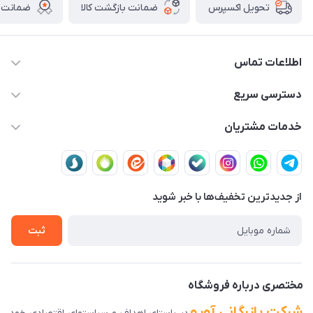
ضمانت بازگشت کالا
ضمانت ا
تحویل اکسپرس
اطلاعات تماس
03591001161
دسترسی سریع
fallah_store@avroco.co
حساب کاربری
خدمات مشتریان
یزد،یزد،دروازه قرآن،بلوار نصر،خیابان سمند،طاها3
مجله فروشگاه
قوانین و مقررات
لیست محصولات
حریم خصوصی
درباره ما
از جدید‌ترین تخفیف‌ها با‌ خبر شوید
راهنمای ثبت سفارش
تماس با ما
سوالات متداول
ثبت
دانلود اپلیکیشن ما
پیگیری سفارش
مختصری درباره فروشگاه
شرکت بازرگانی آورو