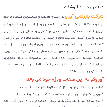
پیگیری سفارش
مختصری درباره فروشگاه
شرکت بازرگانی آورو
در راستای اهداف و سیاستهای اقتصادی خود
در تاریخ ۱۳۲۰ در خیابان امام یزد تاسیس و از ابتدا در زمینه تهیه و
توزیع قطعات صنعتی صنایع معادن و کشاورزی استان یزد و استانهای
جنوبی و شرق کشور فعالیت نموده است. این شرکت علاوه بر قبل, از سال
۲۰۰۳ تحت عنوان شرکت اوروپلاست در جمهوری آذربایجان و در سال ۲۰۱۱
به همین نام شرکتی را در جمهوری گرجستان و دفتر خود در جمهوری
فدراتیو روسیه را تأسیس نمود. اکنون این مجموعه در بلوار جمهوری,
دروازه قرآن, بلوار نصر, خیابان سمند, کوچه طاها۳ در حال خدمت رسانی
به مشتریان عزیز میباشد.
آوروکو به این صفات ویژه خود می بالد:
*جامع ترین و کامل ترین مرکز توزیع انواع بلبرینگ و کاسه نمد
* بورس متنوع ترین انواع کاسه نمد، پکینگ، اورینگ و فیبر و فنر
* تنها مرجع توزیع بلبرینگ های اینچی، مخصوص، ... و انواع seal هاو