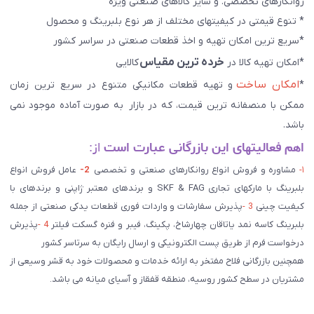
روانکارهای تخصصی. و سایر کالاهای صنعتی ويژه
* تنوع قیمتی در کیفیتهای مختلف از هر نوع بلبرینگ و محصول
*سریع ترین امکان تهیه و اخذ قطعات صنعتی در سراسر کشور
خرده ترین مقیاس
*امکان تهیه کالا در
کالایی
امکان ساخت
*
و تهیه قطعات مکانیکی متنوع در سریع ترین زمان
ممکن با منصفانه ترین قیمت، که در بازار به صورت آماده موجود نمی
باشد.
اهم فعالیتهای این بازرگانی عبارت است
از:
۱-
مشاوره و فروش انواع روانکارهای صنعتی و تخصصی
2-
عامل فروش انواع
بلبرینگ با مارکهای تجاری SKF & FAG و برندهای معتبر ژاپنی و برندهای با
کیفیت چینی
3 -
پذیرش سفارشات و واردات فوری قطعات یدکی صنعتی از جمله
بلبرینگ کاسه نمد یاتاقان چهارشاخ، پکینگ، فیبر و فنره گسکت فیلتر
4 -
پذیرش
درخواست فرم از طریق پست الکترونیکی و ارسال رایگان به سرتاسر کشور
همچنین بازرگانی فلاح مفتخر به ارائه خدمات و محصولات خود به قشر وسیعی از
مشتریان در سطح کشور روسیه، منطقه قفقاز و آسیای میانه می باشد.