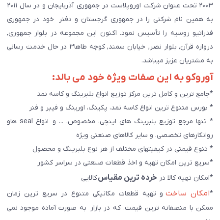
۲۰۰۳ تحت عنوان شرکت اوروپلاست در جمهوری آذربایجان و در سال ۲۰۱۱
به همین نام شرکتی را در جمهوری گرجستان و دفتر خود در جمهوری
فدراتیو روسیه را تأسیس نمود. اکنون این مجموعه در بلوار جمهوری,
دروازه قرآن, بلوار نصر, خیابان سمند, کوچه طاها۳ در حال خدمت رسانی
به مشتریان عزیز میباشد.
آوروکو به این صفات ویژه خود می بالد:
*جامع ترین و کامل ترین مرکز توزیع انواع بلبرینگ و کاسه نمد
* بورس متنوع ترین انواع کاسه نمد، پکینگ، اورینگ و فیبر و فنر
* تنها مرجع توزیع بلبرینگ های اینچی، مخصوص، ... و انواع seal هاو
روانکارهای تخصصی. و سایر کالاهای صنعتی ويژه
* تنوع قیمتی در کیفیتهای مختلف از هر نوع بلبرینگ و محصول
*سریع ترین امکان تهیه و اخذ قطعات صنعتی در سراسر کشور
خرده ترین مقیاس
*امکان تهیه کالا در
کالایی
امکان ساخت
*
و تهیه قطعات مکانیکی متنوع در سریع ترین زمان
ممکن با منصفانه ترین قیمت، که در بازار به صورت آماده موجود نمی