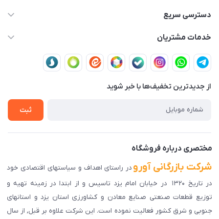
03591001161
دسترسی سریع
fallah_store@avroco.co
حساب کاربری
خدمات مشتریان
یزد،یزد،دروازه قرآن،بلوار نصر،خیابان سمند،طاها3
مجله فروشگاه
قوانین و مقررات
لیست محصولات
حریم خصوصی
درباره ما
از جدید‌ترین تخفیف‌ها با‌ خبر شوید
راهنمای ثبت سفارش
تماس با ما
سوالات متداول
ثبت
دانلود اپلیکیشن ما
پیگیری سفارش
مختصری درباره فروشگاه
شرکت بازرگانی آورو
در راستای اهداف و سیاستهای اقتصادی خود
در تاریخ ۱۳۲۰ در خیابان امام یزد تاسیس و از ابتدا در زمینه تهیه و
توزیع قطعات صنعتی صنایع معادن و کشاورزی استان یزد و استانهای
جنوبی و شرق کشور فعالیت نموده است. این شرکت علاوه بر قبل, از سال