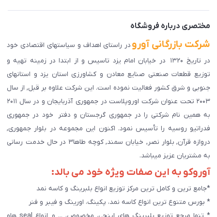
دانلود اپلیکیشن ما
پیگیری سفارش
مختصری درباره فروشگاه
شرکت بازرگانی آورو
در راستای اهداف و سیاستهای اقتصادی خود
در تاریخ ۱۳۲۰ در خیابان امام یزد تاسیس و از ابتدا در زمینه تهیه و
توزیع قطعات صنعتی صنایع معادن و کشاورزی استان یزد و استانهای
جنوبی و شرق کشور فعالیت نموده است. این شرکت علاوه بر قبل, از سال
۲۰۰۳ تحت عنوان شرکت اوروپلاست در جمهوری آذربایجان و در سال ۲۰۱۱
به همین نام شرکتی را در جمهوری گرجستان و دفتر خود در جمهوری
فدراتیو روسیه را تأسیس نمود. اکنون این مجموعه در بلوار جمهوری,
دروازه قرآن, بلوار نصر, خیابان سمند, کوچه طاها۳ در حال خدمت رسانی
به مشتریان عزیز میباشد.
آوروکو به این صفات ویژه خود می بالد:
*جامع ترین و کامل ترین مرکز توزیع انواع بلبرینگ و کاسه نمد
* بورس متنوع ترین انواع کاسه نمد، پکینگ، اورینگ و فیبر و فنر
* تنها مرجع توزیع بلبرینگ های اینچی، مخصوص، ... و انواع seal هاو