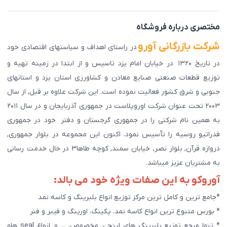
دانلود اپلیکیشن ما
پیگیری سفارش
مختصری درباره فروشگاه
شرکت بازرگانی آورو
در راستای اهداف و سیاستهای اقتصادی خود
در تاریخ ۱۳۲۰ در خیابان امام یزد تاسیس و از ابتدا در زمینه تهیه و
توزیع قطعات صنعتی صنایع معادن و کشاورزی استان یزد و استانهای
جنوبی و شرق کشور فعالیت نموده است. این شرکت علاوه بر قبل, از سال
۲۰۰۳ تحت عنوان شرکت اوروپلاست در جمهوری آذربایجان و در سال ۲۰۱۱
به همین نام شرکتی را در جمهوری گرجستان و دفتر خود در جمهوری
فدراتیو روسیه را تأسیس نمود. اکنون این مجموعه در بلوار جمهوری,
دروازه قرآن, بلوار نصر, خیابان سمند, کوچه طاها۳ در حال خدمت رسانی
به مشتریان عزیز میباشد.
آوروکو به این صفات ویژه خود می بالد:
*جامع ترین و کامل ترین مرکز توزیع انواع بلبرینگ و کاسه نمد
* بورس متنوع ترین انواع کاسه نمد، پکینگ، اورینگ و فیبر و فنر
* تنها مرجع توزیع بلبرینگ های اینچی، مخصوص، ... و انواع seal هاو