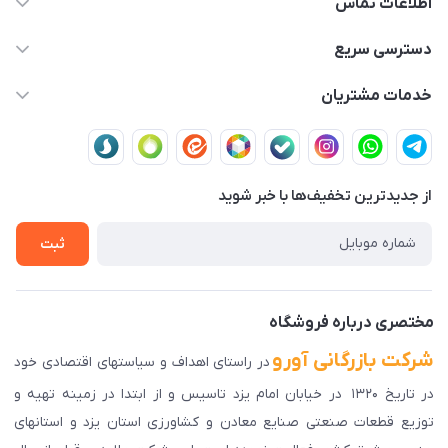
اطلاعات تماس
03591001161
دسترسی سریع
fallah_store@avroco.co
حساب کاربری
خدمات مشتریان
یزد،یزد،دروازه قرآن،بلوار نصر،خیابان سمند،طاها3
مجله فروشگاه
قوانین و مقررات
لیست محصولات
حریم خصوصی
درباره ما
از جدید‌ترین تخفیف‌ها با‌ خبر شوید
راهنمای ثبت سفارش
تماس با ما
سوالات متداول
ثبت
دانلود اپلیکیشن ما
پیگیری سفارش
مختصری درباره فروشگاه
شرکت بازرگانی آورو
در راستای اهداف و سیاستهای اقتصادی خود
در تاریخ ۱۳۲۰ در خیابان امام یزد تاسیس و از ابتدا در زمینه تهیه و
توزیع قطعات صنعتی صنایع معادن و کشاورزی استان یزد و استانهای