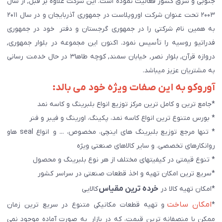
جنوبی و شرق کشور فعالیت نموده است. این شرکت علاوه بر قبل, از سال
۲۰۰۳ تحت عنوان شرکت اوروپلاست در جمهوری آذربایجان و در سال ۲۰۱۱
به همین نام شرکتی را در جمهوری گرجستان و دفتر خود در جمهوری
فدراتیو روسیه را تأسیس نمود. اکنون این مجموعه در بلوار جمهوری,
دروازه قرآن, بلوار نصر, خیابان سمند, کوچه طاها۳ در حال خدمت رسانی
به مشتریان عزیز میباشد.
آوروکو به این صفات ویژه خود می بالد:
*جامع ترین و کامل ترین مرکز توزیع انواع بلبرینگ و کاسه نمد
* بورس متنوع ترین انواع کاسه نمد، پکینگ، اورینگ و فیبر و فنر
* تنها مرجع توزیع بلبرینگ های اینچی، مخصوص، ... و انواع seal هاو
روانکارهای تخصصی. و سایر کالاهای صنعتی ويژه
* تنوع قیمتی در کیفیتهای مختلف از هر نوع بلبرینگ و محصول
*سریع ترین امکان تهیه و اخذ قطعات صنعتی در سراسر کشور
خرده ترین مقیاس
*امکان تهیه کالا در
کالایی
امکان ساخت
*
و تهیه قطعات مکانیکی متنوع در سریع ترین زمان
ممکن با منصفانه ترین قیمت، که در بازار به صورت آماده موجود نمی