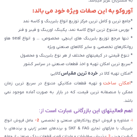
به مشتریان عزیز میباشد.
آوروکو به این صفات ویژه خود می بالد:
*جامع ترین و کامل ترین مرکز توزیع انواع بلبرینگ و کاسه نمد
* بورس متنوع ترین انواع کاسه نمد، پکینگ، اورینگ و فیبر و فنر
* تنها مرجع توزیع بلبرینگ های اینچی، مخصوص، ... و انواع seal هاو
روانکارهای تخصصی. و سایر کالاهای صنعتی ويژه
* تنوع قیمتی در کیفیتهای مختلف از هر نوع بلبرینگ و محصول
*سریع ترین امکان تهیه و اخذ قطعات صنعتی در سراسر کشور
خرده ترین مقیاس
*امکان تهیه کالا در
کالایی
امکان ساخت
*
و تهیه قطعات مکانیکی متنوع در سریع ترین زمان
ممکن با منصفانه ترین قیمت، که در بازار به صورت آماده موجود نمی
باشد.
اهم فعالیتهای این بازرگانی عبارت است
از:
۱-
مشاوره و فروش انواع روانکارهای صنعتی و تخصصی
2-
عامل فروش انواع
بلبرینگ با مارکهای تجاری SKF & FAG و برندهای معتبر ژاپنی و برندهای با
کیفیت چینی
3 -
پذیرش سفارشات و واردات فوری قطعات یدکی صنعتی از جمله