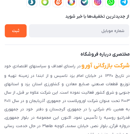
لیست محصولات
حریم خصوصی
درباره ما
از جدید‌ترین تخفیف‌ها با‌ خبر شوید
راهنمای ثبت سفارش
تماس با ما
سوالات متداول
ثبت
دانلود اپلیکیشن ما
پیگیری سفارش
مختصری درباره فروشگاه
شرکت بازرگانی آورو
در راستای اهداف و سیاستهای اقتصادی خود
در تاریخ ۱۳۲۰ در خیابان امام یزد تاسیس و از ابتدا در زمینه تهیه و
توزیع قطعات صنعتی صنایع معادن و کشاورزی استان یزد و استانهای
جنوبی و شرق کشور فعالیت نموده است. این شرکت علاوه بر قبل, از سال
۲۰۰۳ تحت عنوان شرکت اوروپلاست در جمهوری آذربایجان و در سال ۲۰۱۱
به همین نام شرکتی را در جمهوری گرجستان و دفتر خود در جمهوری
فدراتیو روسیه را تأسیس نمود. اکنون این مجموعه در بلوار جمهوری,
دروازه قرآن, بلوار نصر, خیابان سمند, کوچه طاها۳ در حال خدمت رسانی