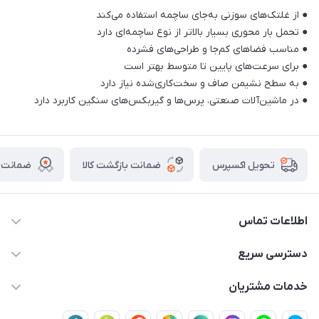
● از غلتک‌های سوزنی به‌جای ساچمه استفاده می‌کند
● تحمل بار محوری بسیار بالاتر از نوع ساچمه‌ای دارد
● مناسب فضاهای کم‌جا و طراحی‌های فشرده
● برای سرعت‌های پایین تا متوسط بهتر است
● به سطح نشیمن صاف و سخت‌کاری‌شده نیاز دارد
● در ماشین‌آلات صنعتی، پرس‌ها و گیربکس‌های سنگین کاربرد دارد
ضمانت بازگشت کالا
ضمانت ا
تحویل اکسپرس
اطلاعات تماس
03591001161
دسترسی سریع
fallah_store@avroco.co
حساب کاربری
خدمات مشتریان
یزد،یزد،دروازه قرآن،بلوار نصر،خیابان سمند،طاها3
مجله فروشگاه
قوانین و مقررات