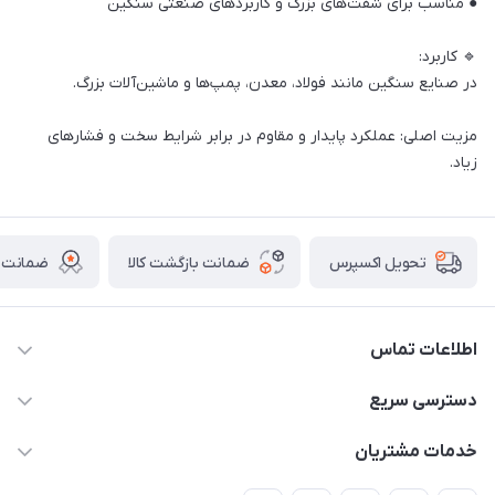
● مناسب برای شفت‌های بزرگ و کاربردهای صنعتی سنگین
🔹 کاربرد:
در صنایع سنگین مانند فولاد، معدن، پمپ‌ها و ماشین‌آلات بزرگ.
مزیت اصلی: عملکرد پایدار و مقاوم در برابر شرایط سخت و فشارهای
زیاد.
ضمانت بازگشت کالا
ضمانت ا
تحویل اکسپرس
اطلاعات تماس
03591001161
دسترسی سریع
fallah_store@avroco.co
حساب کاربری
خدمات مشتریان
یزد،یزد،دروازه قرآن،بلوار نصر،خیابان سمند،طاها3
مجله فروشگاه
قوانین و مقررات