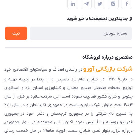
لیست محصولات
حریم خصوصی
درباره ما
از جدید‌ترین تخفیف‌ها با‌ خبر شوید
راهنمای ثبت سفارش
تماس با ما
سوالات متداول
ثبت
دانلود اپلیکیشن ما
پیگیری سفارش
مختصری درباره فروشگاه
شرکت بازرگانی آورو
در راستای اهداف و سیاستهای اقتصادی خود
در تاریخ ۱۳۲۰ در خیابان امام یزد تاسیس و از ابتدا در زمینه تهیه و
توزیع قطعات صنعتی صنایع معادن و کشاورزی استان یزد و استانهای
جنوبی و شرق کشور فعالیت نموده است. این شرکت علاوه بر قبل, از سال
۲۰۰۳ تحت عنوان شرکت اوروپلاست در جمهوری آذربایجان و در سال ۲۰۱۱
به همین نام شرکتی را در جمهوری گرجستان و دفتر خود در جمهوری
فدراتیو روسیه را تأسیس نمود. اکنون این مجموعه در بلوار جمهوری,
دروازه قرآن, بلوار نصر, خیابان سمند, کوچه طاها۳ در حال خدمت رسانی