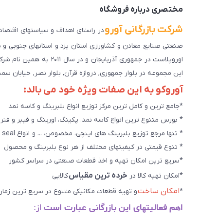
مختصری درباره فروشگاه
شرکت بازرگانی آورو
اوروپلاست در جمهوری آذرب
این مجموعه در بلوار جمهوری, دروازه قرآن, بلوار نصر, خیابان سمند, کوچه طاها۳ در حال خدمت رسانی به 
آوروکو به این صفات ویژه خود می بالد:
*جامع ترین و کامل ترین مرکز توزیع انواع بلبرینگ و کاسه نمد
* بورس متنوع ترین انواع کاسه نمد، پکینگ، اورینگ و فیبر و فنر
* تنها مرجع توزیع بلبرینگ های اینچی، مخصوص، ... و انواع seal هاو روانکارهای تخصصی. و سایر کالاهای صنعتی ويژه
* تنوع قیمتی در کیفیتهای مختلف از هر نوع بلبرینگ و محصول
*سریع ترین امکان تهیه و اخذ قطعات صنعتی در سراسر کشور
خرده ترین مقیاس
*امکان تهیه کالا در
کالایی
امکان ساخت
*
و تهیه قطعات مکانیکی متنوع در سریع ترین زمان
اهم فعالیتهای این بازرگانی عبارت است
از: