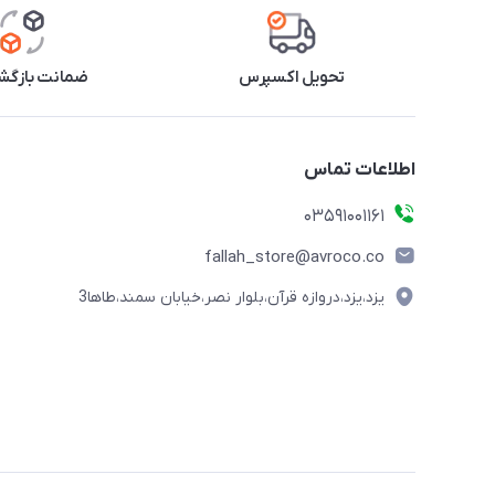
تحویل اکسپرس
ضمانت بازگشت
اطلاعات تماس
03591001161
fallah_store@avroco.co
یزد،یزد،دروازه قرآن،بلوار نصر،خیابان سمند،طاها3