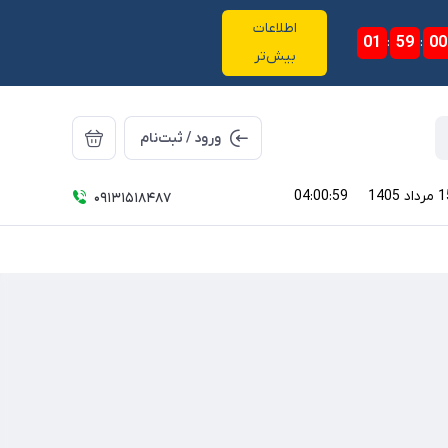
اطلاعات
01
:
59
:
00
بیش‌تر
ورود / ثبت‌نام
04:00:59
09131518487