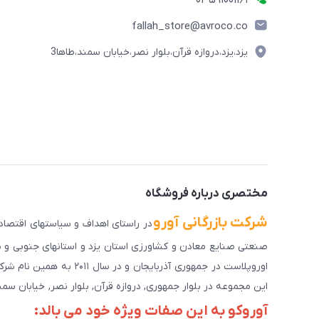
03591001161
fallah_store@avroco.co
یزد،یزد،دروازه قرآن،بلوار نصر،خیابان سمند،طاها3
مختصری درباره فروشگاه
شرکت بازرگانی آورو
اوروپلاست در جمهوری آذرب
این مجموعه در بلوار جمهوری, دروازه قرآن, بلوار نصر, خیابان سمند, کوچه طاها۳ در حال خدمت رسانی به 
آوروکو به این صفات ویژه خود می بالد: