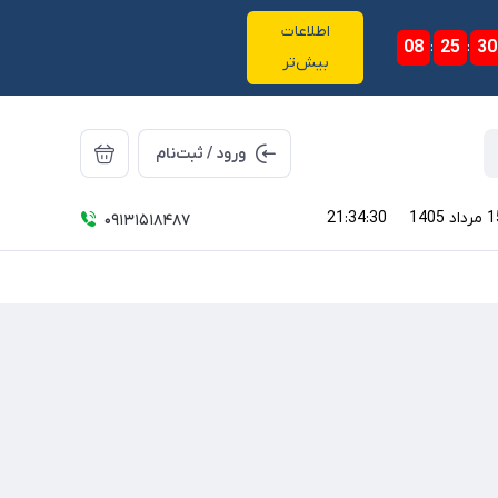
اطلاعات
08
:
25
:
30
بیش‌تر
ورود / ثبت‌نام
21:34:30
09131518487