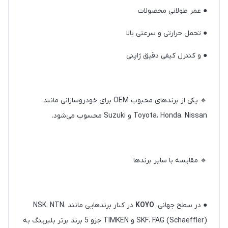
● عمر طولانی محصولات
● تحمل حرارتی و سرعتی بالا
● و کنترل کیفی دقیق ژاپنی
🔹️ یکی از برندهای محبوب
OEM
برای خودروسازانی مانند
Toyota، Honda، Nissan
و
Suzuki
محسوب می‌شود.
🔹 مقایسه با سایر برندها
● در سطح جهانی،
KOYO
در کنار برندهایی مانند
NSK، NTN،
(Schaeffler)
SKF، FAG
و
TIMKEN
جزو 5 برند برتر بلبرینگ به