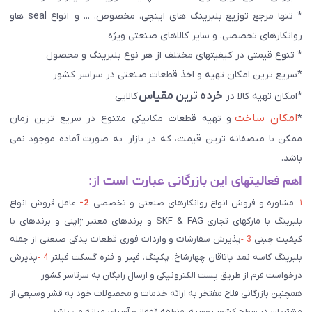
* تنها مرجع توزیع بلبرینگ های اینچی، مخصوص، ... و انواع seal هاو
روانکارهای تخصصی. و سایر کالاهای صنعتی ويژه
* تنوع قیمتی در کیفیتهای مختلف از هر نوع بلبرینگ و محصول
*سریع ترین امکان تهیه و اخذ قطعات صنعتی در سراسر کشور
خرده ترین مقیاس
*امکان تهیه کالا در
کالایی
امکان ساخت
*
و تهیه قطعات مکانیکی متنوع در سریع ترین زمان
ممکن با منصفانه ترین قیمت، که در بازار به صورت آماده موجود نمی
باشد.
اهم فعالیتهای این بازرگانی عبارت است
از:
۱-
مشاوره و فروش انواع روانکارهای صنعتی و تخصصی
2-
عامل فروش انواع
بلبرینگ با مارکهای تجاری SKF & FAG و برندهای معتبر ژاپنی و برندهای با
کیفیت چینی
3 -
پذیرش سفارشات و واردات فوری قطعات یدکی صنعتی از جمله
بلبرینگ کاسه نمد یاتاقان چهارشاخ، پکینگ، فیبر و فنره گسکت فیلتر
4 -
پذیرش
درخواست فرم از طریق پست الکترونیکی و ارسال رایگان به سرتاسر کشور
همچنین بازرگانی فلاح مفتخر به ارائه خدمات و محصولات خود به قشر وسیعی از
مشتریان در سطح کشور روسیه، منطقه قفقاز و آسیای میانه می باشد.