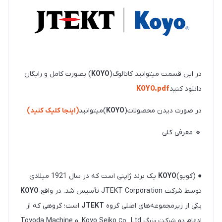
در این قسمت میتوانید کاتالوگ(
KOYO
) بصورت کامل و رایگان
دانلود کنید
KOYO.pdf
در صورت دیدن محصولات(
KOYO
)میتوانید
(اینجا کلیک کنید)
🔹 معرفی کلی
● (کویو)
KOYO
یک برند ژاپنی است که در سال 1921 میلادی
توسط شرکت
JTEKT Corporation
تأسیس شد. در واقع
KOYO
یکی از زیرمجموعه‌های اصلی گروه
JTEKT
است؛ گروهی که از
ادغام دو شرکت بزرگ
Ltd
Koyo Seiko
. و
Toyoda Machine
Co.,