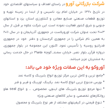
شرکت بازرگانی آورو
در راستای اهداف و سیاستهای اقتصادی خود
در تاریخ ۱۳۲۰ در خیابان امام یزد تاسیس و از ابتدا در زمینه تهیه و
توزیع قطعات صنعتی صنایع معادن و کشاورزی استان یزد و استانهای
جنوبی و شرق کشور فعالیت نموده است. این شرکت علاوه بر قبل, از سال
۲۰۰۳ تحت عنوان شرکت اوروپلاست در جمهوری آذربایجان و در سال ۲۰۱۱
به همین نام شرکتی را در جمهوری گرجستان و دفتر خود در جمهوری
فدراتیو روسیه را تأسیس نمود. اکنون این مجموعه در بلوار جمهوری,
دروازه قرآن, بلوار نصر, خیابان سمند, کوچه طاها۳ در حال خدمت رسانی
به مشتریان عزیز میباشد.
آوروکو به این صفات ویژه خود می بالد:
*جامع ترین و کامل ترین مرکز توزیع انواع بلبرینگ و کاسه نمد
* بورس متنوع ترین انواع کاسه نمد، پکینگ، اورینگ و فیبر و فنر
* تنها مرجع توزیع بلبرینگ های اینچی، مخصوص، ... و انواع seal هاو
روانکارهای تخصصی. و سایر کالاهای صنعتی ويژه
* تنوع قیمتی در کیفیتهای مختلف از هر نوع بلبرینگ و محصول