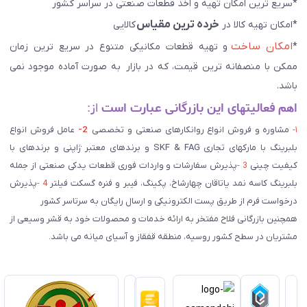
*سریع ترین امکان تهیه و اخذ قطعات صنعتی در سراسر کشور
خرده ترین مقیاس
*امکان تهیه کالا در
کالایی
امکان ساخت
*
و تهیه قطعات مکانیکی متنوع در سریع ترین زمان
ممکن با منصفانه ترین قیمت، که در بازار به صورت آماده موجود نمی
باشد.
اهم فعالیتهای این بازرگانی عبارت است
از:
۱-
مشاوره و فروش انواع روانکارهای صنعتی و تخصصی
2-
عامل فروش انواع
بلبرینگ با مارکهای تجاری SKF & FAG و برندهای معتبر ژاپنی و برندهای با
کیفیت چینی
3 -
پذیرش سفارشات و واردات فوری قطعات یدکی صنعتی از جمله
بلبرینگ کاسه نمد یاتاقان چهارشاخ، پکینگ، فیبر و فنره گسکت فیلتر
4 -
پذیرش
درخواست فرم از طریق پست الکترونیکی و ارسال رایگان به سرتاسر کشور
همچنین بازرگانی فلاح مفتخر به ارائه خدمات و محصولات خود به قشر وسیعی از
مشتریان در سطح کشور روسیه، منطقه قفقاز و آسیای میانه می باشد.