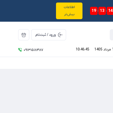
اطلاعات
19
:
13
:
14
بیش‌تر
ورود / ثبت‌نام
10:46:45
09131518487