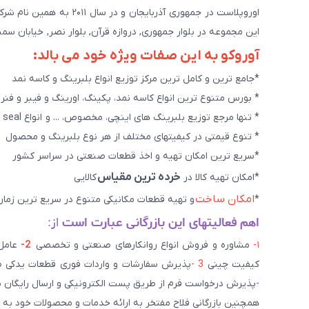
اوروپلاست در جمهوری آذرب
این مجموعه در بلوار جمهوری, دروازه قرآن, بلوار نصر, خیابان سمند, کوچه طاها۳ در حال خدمت رسانی به 
آوروکو به این صفات ویژه خود می بالد:
*جامع ترین و کامل ترین مرکز توزیع انواع بلبرینگ و کاسه نمد
* بورس متنوع ترین انواع کاسه نمد، پکینگ، اورینگ و فیبر و فنر
* تنها مرجع توزیع بلبرینگ های اینچی، مخصوص، ... و انواع seal هاو روانکارهای تخصصی. و سایر کالاهای صنعتی ويژه
* تنوع قیمتی در کیفیتهای مختلف از هر نوع بلبرینگ و محصول
*سریع ترین امکان تهیه و اخذ قطعات صنعتی در سراسر کشور
خرده ترین مقیاس
*امکان تهیه کالا در
کالایی
امکان ساخت
*
و تهیه قطعات مکانیکی متنوع در سریع ترین زمان
اهم فعالیتهای این بازرگانی عبارت است
از:
۱-
مشاوره و فروش انواع روانکارهای صنعتی و تخصصی
2-
کیفیت چینی
3 -
پذیرش سفارشات و واردات فوری قطعات یدکی صن
-
پذیرش درخواست فرم از طریق پست الکترونیکی و ارسال رایگان 
همچنین بازرگانی فلاح مفتخر به ارائه خدمات و محصولات خود به