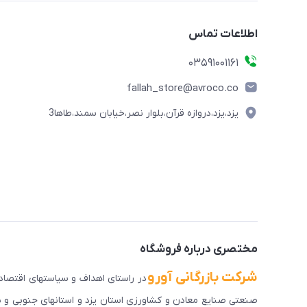
اطلاعات تماس
03591001161
fallah_store@avroco.co
یزد،یزد،دروازه قرآن،بلوار نصر،خیابان سمند،طاها3
مختصری درباره فروشگاه
شرکت بازرگانی آورو