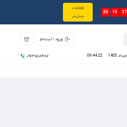
اطلاعات
20
:
15
:
36
بیش‌تر
ورود / ثبت‌نام
09:44:23
09131518487