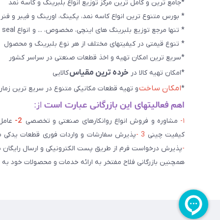
*جامع ترین و کامل ترین مرکز توزیع انواع بلبرینگ و کاسه نمد
* بورس متنوع ترین انواع کاسه نمد، پکینگ، اورینگ و فیبر و فنر
* تنها مرجع توزیع بلبرینگ های اینچی، مخصوص، ... و انواع seal هاو روانکارهای تخصصی. و سایر کالاهای صنعتی ويژه
* تنوع قیمتی در کیفیتهای مختلف از هر نوع بلبرینگ و محصول
*سریع ترین امکان تهیه و اخذ قطعات صنعتی در سراسر کشور
خرده ترین مقیاس
*امکان تهیه کالا در
کالایی
امکان ساخت
*
و تهیه قطعات مکانیکی متنوع در سریع ترین زمان
اهم فعالیتهای این بازرگانی عبارت است
از:
۱-
مشاوره و فروش انواع روانکارهای صنعتی و تخصصی
2-
کیفیت چینی
3 -
پذیرش سفارشات و واردات فوری قطعات یدکی صن
-
پذیرش درخواست فرم از طریق پست الکترونیکی و ارسال رایگان 
همچنین بازرگانی فلاح مفتخر به ارائه خدمات و محصولات خود به