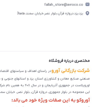
fallah_store@avroco.co
یزد،یزد،دروازه قرآن،بلوار نصر،خیابان سمند،طاها3
مختصری درباره فروشگاه
شرکت بازرگانی آورو
اوروپلاست در جمهوری آذرب
این مجموعه در بلوار جمهوری, دروازه قرآن, بلوار نصر, خیابان سمند, کوچه طاها۳ در حال خدمت رسانی به 
آوروکو به این صفات ویژه خود می بالد: