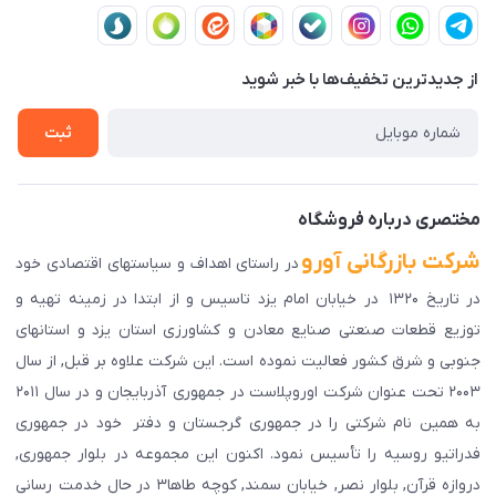
قوانین و مقررات
لیست محصولات
حریم خصوصی
درباره ما
از جدید‌ترین تخفیف‌ها با‌ خبر شوید
راهنمای ثبت سفارش
تماس با ما
سوالات متداول
ثبت
دانلود اپلیکیشن ما
پیگیری سفارش
مختصری درباره فروشگاه
شرکت بازرگانی آورو
در راستای اهداف و سیاستهای اقتصادی خود
در تاریخ ۱۳۲۰ در خیابان امام یزد تاسیس و از ابتدا در زمینه تهیه و
توزیع قطعات صنعتی صنایع معادن و کشاورزی استان یزد و استانهای
جنوبی و شرق کشور فعالیت نموده است. این شرکت علاوه بر قبل, از سال
۲۰۰۳ تحت عنوان شرکت اوروپلاست در جمهوری آذربایجان و در سال ۲۰۱۱
به همین نام شرکتی را در جمهوری گرجستان و دفتر خود در جمهوری
فدراتیو روسیه را تأسیس نمود. اکنون این مجموعه در بلوار جمهوری,
دروازه قرآن, بلوار نصر, خیابان سمند, کوچه طاها۳ در حال خدمت رسانی