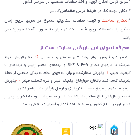
*سریع ترین امکان تهیه و اخذ قطعات صنعتی در سراسر کشور
خرده ترین مقیاس
*امکان تهیه کالا در
کالایی
امکان ساخت
*
و تهیه قطعات مکانیکی متنوع در سریع ترین زمان
ممکن با منصفانه ترین قیمت، که در بازار به صورت آماده موجود نمی
باشد.
اهم فعالیتهای این بازرگانی عبارت است
از:
۱-
مشاوره و فروش انواع روانکارهای صنعتی و تخصصی
2-
عامل فروش انواع
بلبرینگ با مارکهای تجاری SKF & FAG و برندهای معتبر ژاپنی و برندهای با
کیفیت چینی
3 -
پذیرش سفارشات و واردات فوری قطعات یدکی صنعتی از جمله
بلبرینگ کاسه نمد یاتاقان چهارشاخ، پکینگ، فیبر و فنره گسکت فیلتر
4 -
پذیرش
درخواست فرم از طریق پست الکترونیکی و ارسال رایگان به سرتاسر کشور
همچنین بازرگانی فلاح مفتخر به ارائه خدمات و محصولات خود به قشر وسیعی از
مشتریان در سطح کشور روسیه، منطقه قفقاز و آسیای میانه می باشد.