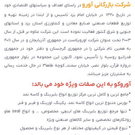
شرکت بازرگانی آورو
در راستای اهداف و سیاستهای اقتصادی خود
در تاریخ ۱۳۲۰ در خیابان امام یزد تاسیس و از ابتدا در زمینه تهیه و
توزیع قطعات صنعتی صنایع معادن و کشاورزی استان یزد و استانهای
جنوبی و شرق کشور فعالیت نموده است. این شرکت علاوه بر قبل, از سال
۲۰۰۳ تحت عنوان شرکت اوروپلاست در جمهوری آذربایجان و در سال ۲۰۱۱
به همین نام شرکتی را در جمهوری گرجستان و دفتر خود در جمهوری
فدراتیو روسیه را تأسیس نمود. اکنون این مجموعه در بلوار جمهوری,
دروازه قرآن, بلوار نصر, خیابان سمند, کوچه طاها۳ در حال خدمت رسانی
به مشتریان عزیز میباشد.
آوروکو به این صفات ویژه خود می بالد:
*جامع ترین و کامل ترین مرکز توزیع انواع بلبرینگ و کاسه نمد
* بورس متنوع ترین انواع کاسه نمد، پکینگ، اورینگ و فیبر و فنر
* تنها مرجع توزیع بلبرینگ های اینچی، مخصوص، ... و انواع seal هاو
روانکارهای تخصصی. و سایر کالاهای صنعتی ويژه
* تنوع قیمتی در کیفیتهای مختلف از هر نوع بلبرینگ و محصول