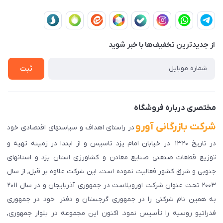
یزد،یزد،دروازه قرآن،بلوار نصر،خیابان سمند،طاها3
مجله فروشگاه
قوانین و مقررات
لیست محصولات
حریم خصوصی
درباره ما
از جدید‌ترین تخفیف‌ها با‌ خبر شوید
راهنمای ثبت سفارش
تماس با ما
سوالات متداول
ثبت
دانلود اپلیکیشن ما
پیگیری سفارش
مختصری درباره فروشگاه
شرکت بازرگانی آورو
در راستای اهداف و سیاستهای اقتصادی خود
در تاریخ ۱۳۲۰ در خیابان امام یزد تاسیس و از ابتدا در زمینه تهیه و
توزیع قطعات صنعتی صنایع معادن و کشاورزی استان یزد و استانهای
جنوبی و شرق کشور فعالیت نموده است. این شرکت علاوه بر قبل, از سال
۲۰۰۳ تحت عنوان شرکت اوروپلاست در جمهوری آذربایجان و در سال ۲۰۱۱
به همین نام شرکتی را در جمهوری گرجستان و دفتر خود در جمهوری
فدراتیو روسیه را تأسیس نمود. اکنون این مجموعه در بلوار جمهوری,