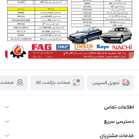
ضمانت بازگشت کالا
ضمانت ا
تحویل اکسپرس
اطلاعات تماس
03591001161
دسترسی سریع
fallah_store@avroco.co
حساب کاربری
خدمات مشتریان