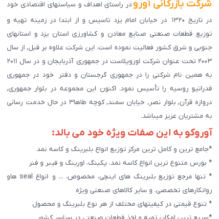
شرکت بازرگانی آورو
در راستای اهداف و سیاستهای اقتصادی خود
در تاریخ ۱۳۲۰ در خیابان امام یزد تاسیس و از ابتدا در زمینه تهیه و
توزیع قطعات صنعتی صنایع معادن و کشاورزی استان یزد و استانهای
جنوبی و شرق کشور فعالیت نموده است. این شرکت علاوه بر قبل, از سال
۲۰۰۳ تحت عنوان شرکت اوروپلاست در جمهوری آذربایجان و در سال ۲۰۱۱
به همین نام شرکتی را در جمهوری گرجستان و دفتر خود در جمهوری
فدراتیو روسیه را تأسیس نمود. اکنون این مجموعه در بلوار جمهوری,
دروازه قرآن, بلوار نصر, خیابان سمند, کوچه طاها۳ در حال خدمت رسانی
به مشتریان عزیز میباشد.
آوروکو به این صفات ویژه خود می بالد:
*جامع ترین و کامل ترین مرکز توزیع انواع بلبرینگ و کاسه نمد
* بورس متنوع ترین انواع کاسه نمد، پکینگ، اورینگ و فیبر و فنر
* تنها مرجع توزیع بلبرینگ های اینچی، مخصوص، ... و انواع seal هاو
روانکارهای تخصصی. و سایر کالاهای صنعتی ويژه
* تنوع قیمتی در کیفیتهای مختلف از هر نوع بلبرینگ و محصول
*سریع ترین امکان تهیه و اخذ قطعات صنعتی در سراسر کشور