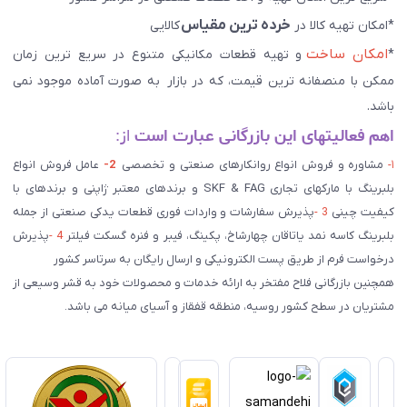
خرده ترین مقیاس
*امکان تهیه کالا در
کالایی
امکان ساخت
*
و تهیه قطعات مکانیکی متنوع در سریع ترین زمان
ممکن با منصفانه ترین قیمت، که در بازار به صورت آماده موجود نمی
باشد.
اهم فعالیتهای این بازرگانی عبارت است
از:
۱-
مشاوره و فروش انواع روانکارهای صنعتی و تخصصی
2-
عامل فروش انواع
بلبرینگ با مارکهای تجاری SKF & FAG و برندهای معتبر ژاپنی و برندهای با
کیفیت چینی
3 -
پذیرش سفارشات و واردات فوری قطعات یدکی صنعتی از جمله
بلبرینگ کاسه نمد یاتاقان چهارشاخ، پکینگ، فیبر و فنره گسکت فیلتر
4 -
پذیرش
درخواست فرم از طریق پست الکترونیکی و ارسال رایگان به سرتاسر کشور
همچنین بازرگانی فلاح مفتخر به ارائه خدمات و محصولات خود به قشر وسیعی از
مشتریان در سطح کشور روسیه، منطقه قفقاز و آسیای میانه می باشد.