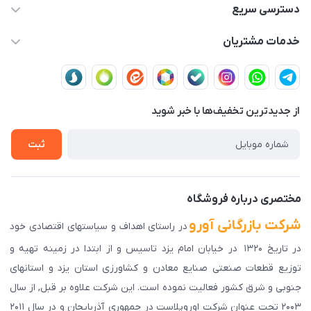
03591001161
دسترسی سریع
fallah_store@avroco.co
حساب کاربری
خدمات مشتریان
یزد،یزد،دروازه قرآن،بلوار نصر،خیابان سمند،طاها3
مجله فروشگاه
قوانین و مقررات
لیست محصولات
حریم خصوصی
درباره ما
از جدید‌ترین تخفیف‌ها با‌ خبر شوید
راهنمای ثبت سفارش
تماس با ما
سوالات متداول
ثبت
دانلود اپلیکیشن ما
پیگیری سفارش
مختصری درباره فروشگاه
شرکت بازرگانی آورو
در راستای اهداف و سیاستهای اقتصادی خود
در تاریخ ۱۳۲۰ در خیابان امام یزد تاسیس و از ابتدا در زمینه تهیه و
توزیع قطعات صنعتی صنایع معادن و کشاورزی استان یزد و استانهای
جنوبی و شرق کشور فعالیت نموده است. این شرکت علاوه بر قبل, از سال
۲۰۰۳ تحت عنوان شرکت اوروپلاست در جمهوری آذربایجان و در سال ۲۰۱۱