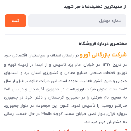
درباره ما
از جدید‌ترین تخفیف‌ها با‌ خبر شوید
راهنمای ثبت سفارش
تماس با ما
سوالات متداول
ثبت
دانلود اپلیکیشن ما
پیگیری سفارش
مختصری درباره فروشگاه
شرکت بازرگانی آورو
در راستای اهداف و سیاستهای اقتصادی خود
در تاریخ ۱۳۲۰ در خیابان امام یزد تاسیس و از ابتدا در زمینه تهیه و
توزیع قطعات صنعتی صنایع معادن و کشاورزی استان یزد و استانهای
جنوبی و شرق کشور فعالیت نموده است. این شرکت علاوه بر قبل, از سال
۲۰۰۳ تحت عنوان شرکت اوروپلاست در جمهوری آذربایجان و در سال ۲۰۱۱
به همین نام شرکتی را در جمهوری گرجستان و دفتر خود در جمهوری
فدراتیو روسیه را تأسیس نمود. اکنون این مجموعه در بلوار جمهوری,
دروازه قرآن, بلوار نصر, خیابان سمند, کوچه طاها۳ در حال خدمت رسانی
به مشتریان عزیز میباشد.