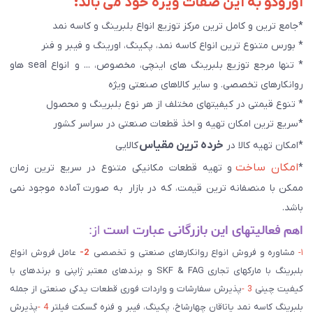
آوروکو به این صفات ویژه خود می بالد:
*جامع ترین و کامل ترین مرکز توزیع انواع بلبرینگ و کاسه نمد
* بورس متنوع ترین انواع کاسه نمد، پکینگ، اورینگ و فیبر و فنر
* تنها مرجع توزیع بلبرینگ های اینچی، مخصوص، ... و انواع seal هاو
روانکارهای تخصصی. و سایر کالاهای صنعتی ويژه
* تنوع قیمتی در کیفیتهای مختلف از هر نوع بلبرینگ و محصول
*سریع ترین امکان تهیه و اخذ قطعات صنعتی در سراسر کشور
خرده ترین مقیاس
*امکان تهیه کالا در
کالایی
امکان ساخت
*
و تهیه قطعات مکانیکی متنوع در سریع ترین زمان
ممکن با منصفانه ترین قیمت، که در بازار به صورت آماده موجود نمی
باشد.
اهم فعالیتهای این بازرگانی عبارت است
از:
۱-
مشاوره و فروش انواع روانکارهای صنعتی و تخصصی
2-
عامل فروش انواع
بلبرینگ با مارکهای تجاری SKF & FAG و برندهای معتبر ژاپنی و برندهای با
کیفیت چینی
3 -
پذیرش سفارشات و واردات فوری قطعات یدکی صنعتی از جمله
بلبرینگ کاسه نمد یاتاقان چهارشاخ، پکینگ، فیبر و فنره گسکت فیلتر
4 -
پذیرش