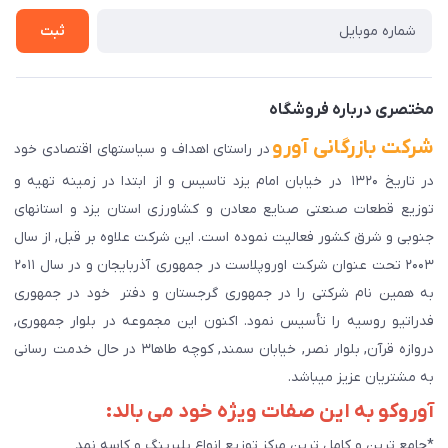
تماس با ما
سوالات متداول
ثبت
دانلود اپلیکیشن ما
پیگیری سفارش
مختصری درباره فروشگاه
شرکت بازرگانی آورو
در راستای اهداف و سیاستهای اقتصادی خود
در تاریخ ۱۳۲۰ در خیابان امام یزد تاسیس و از ابتدا در زمینه تهیه و
توزیع قطعات صنعتی صنایع معادن و کشاورزی استان یزد و استانهای
جنوبی و شرق کشور فعالیت نموده است. این شرکت علاوه بر قبل, از سال
۲۰۰۳ تحت عنوان شرکت اوروپلاست در جمهوری آذربایجان و در سال ۲۰۱۱
به همین نام شرکتی را در جمهوری گرجستان و دفتر خود در جمهوری
فدراتیو روسیه را تأسیس نمود. اکنون این مجموعه در بلوار جمهوری,
دروازه قرآن, بلوار نصر, خیابان سمند, کوچه طاها۳ در حال خدمت رسانی
به مشتریان عزیز میباشد.
آوروکو به این صفات ویژه خود می بالد:
*جامع ترین و کامل ترین مرکز توزیع انواع بلبرینگ و کاسه نمد