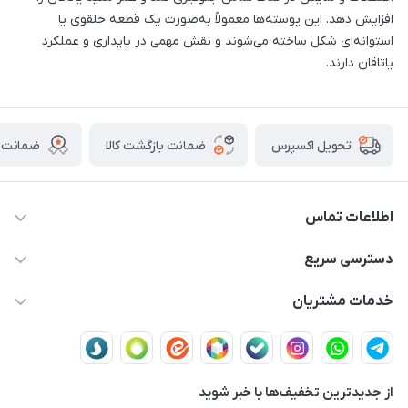
افزایش دهد. این پوسته‌ها معمولاً به‌صورت یک قطعه حلقوی یا
استوانه‌ای شکل ساخته می‌شوند و نقش مهمی در پایداری و عملکرد
یاتاقان دارند.
ضمانت بازگشت کالا
ضمانت ا
تحویل اکسپرس
اطلاعات تماس
03591001161
دسترسی سریع
fallah_store@avroco.co
حساب کاربری
خدمات مشتریان
یزد،یزد،دروازه قرآن،بلوار نصر،خیابان سمند،طاها3
مجله فروشگاه
قوانین و مقررات
لیست محصولات
حریم خصوصی
درباره ما
از جدید‌ترین تخفیف‌ها با‌ خبر شوید
راهنمای ثبت سفارش