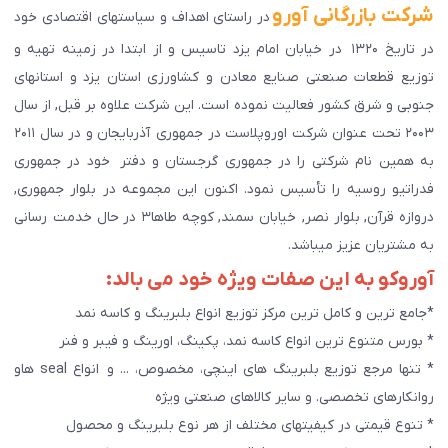
شرکت بازرگانی آورو
در راستای اهداف و سیاستهای اقتصادی خود
در تاریخ ۱۳۲۰ در خیابان امام یزد تاسیس و از ابتدا در زمینه تهیه و
توزیع قطعات صنعتی صنایع معادن و کشاورزی استان یزد و استانهای
جنوبی و شرق کشور فعالیت نموده است. این شرکت علاوه بر قبل, از سال
۲۰۰۳ تحت عنوان شرکت اوروپلاست در جمهوری آذربایجان و در سال ۲۰۱۱
به همین نام شرکتی را در جمهوری گرجستان و دفتر خود در جمهوری
فدراتیو روسیه را تأسیس نمود. اکنون این مجموعه در بلوار جمهوری,
دروازه قرآن, بلوار نصر, خیابان سمند, کوچه طاها۳ در حال خدمت رسانی
به مشتریان عزیز میباشد.
آوروکو به این صفات ویژه خود می بالد:
*جامع ترین و کامل ترین مرکز توزیع انواع بلبرینگ و کاسه نمد
* بورس متنوع ترین انواع کاسه نمد، پکینگ، اورینگ و فیبر و فنر
* تنها مرجع توزیع بلبرینگ های اینچی، مخصوص، ... و انواع seal هاو
روانکارهای تخصصی. و سایر کالاهای صنعتی ويژه
* تنوع قیمتی در کیفیتهای مختلف از هر نوع بلبرینگ و محصول