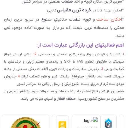
*سریع ترین امکان تهیه و اخذ قطعات صنعتی در سراسر کشور
خرده ترین مقیاس
*امکان تهیه کالا در
کالایی
امکان ساخت
*
و تهیه قطعات مکانیکی متنوع در سریع ترین زمان
ممکن با منصفانه ترین قیمت، که در بازار به صورت آماده موجود نمی
باشد.
اهم فعالیتهای این بازرگانی عبارت است
از:
۱-
مشاوره و فروش انواع روانکارهای صنعتی و تخصصی
2-
عامل فروش انواع
بلبرینگ با مارکهای تجاری SKF & FAG و برندهای معتبر ژاپنی و برندهای با
کیفیت چینی
3 -
پذیرش سفارشات و واردات فوری قطعات یدکی صنعتی از جمله
بلبرینگ کاسه نمد یاتاقان چهارشاخ، پکینگ، فیبر و فنره گسکت فیلتر
4 -
پذیرش
درخواست فرم از طریق پست الکترونیکی و ارسال رایگان به سرتاسر کشور
همچنین بازرگانی فلاح مفتخر به ارائه خدمات و محصولات خود به قشر وسیعی از
مشتریان در سطح کشور روسیه، منطقه قفقاز و آسیای میانه می باشد.