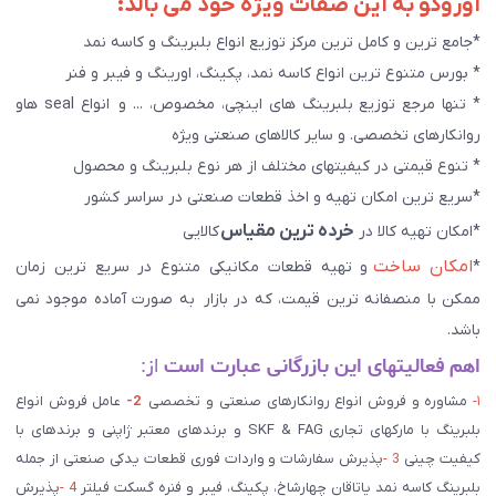
آوروکو به این صفات ویژه خود می بالد:
*جامع ترین و کامل ترین مرکز توزیع انواع بلبرینگ و کاسه نمد
* بورس متنوع ترین انواع کاسه نمد، پکینگ، اورینگ و فیبر و فنر
* تنها مرجع توزیع بلبرینگ های اینچی، مخصوص، ... و انواع seal هاو
روانکارهای تخصصی. و سایر کالاهای صنعتی ويژه
* تنوع قیمتی در کیفیتهای مختلف از هر نوع بلبرینگ و محصول
*سریع ترین امکان تهیه و اخذ قطعات صنعتی در سراسر کشور
خرده ترین مقیاس
*امکان تهیه کالا در
کالایی
امکان ساخت
*
و تهیه قطعات مکانیکی متنوع در سریع ترین زمان
ممکن با منصفانه ترین قیمت، که در بازار به صورت آماده موجود نمی
باشد.
اهم فعالیتهای این بازرگانی عبارت است
از:
۱-
مشاوره و فروش انواع روانکارهای صنعتی و تخصصی
2-
عامل فروش انواع
بلبرینگ با مارکهای تجاری SKF & FAG و برندهای معتبر ژاپنی و برندهای با
کیفیت چینی
3 -
پذیرش سفارشات و واردات فوری قطعات یدکی صنعتی از جمله
بلبرینگ کاسه نمد یاتاقان چهارشاخ، پکینگ، فیبر و فنره گسکت فیلتر
4 -
پذیرش