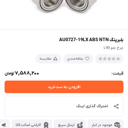
بلبرینگ AU0727-19LX ABS NTN
چرخ جلو L90
علاقه‌مندی
مقایسه
7,588,200
قیمت:
تومان
افزودن به سبدخرید
اشتراک گذاری لینک
موجود در انبار
ارسال سریع
گارانتی اصالت کالا