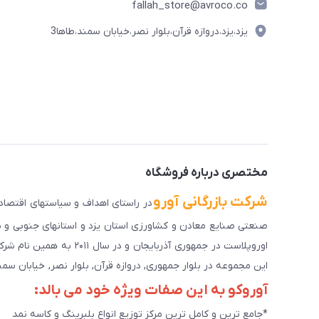
fallah_store@avroco.co
یزد،یزد،دروازه قرآن،بلوار نصر،خیابان سمند،طاها3
مختصری درباره فروشگاه
شرکت بازرگانی آورو
اوروپلاست در جمهوری آذرب
این مجموعه در بلوار جمهوری, دروازه قرآن, بلوار نصر, خیابان سمند, کوچه طاها۳ در حال خدمت رسانی به 
آوروکو به این صفات ویژه خود می بالد:
*جامع ترین و کامل ترین مرکز توزیع انواع بلبرینگ و کاسه نمد