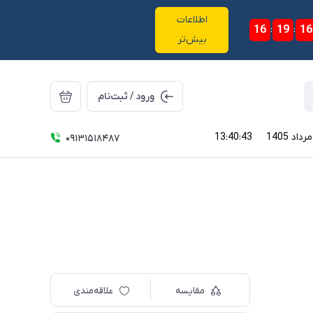
اطلاعات
16
:
19
:
15
بیش‌تر
ورود / ثبت‌نام
13:40:44
09131518487
مقایسه
علاقه‌مندی