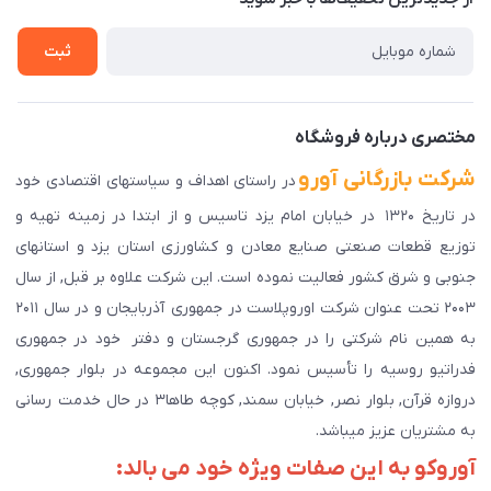
راهنمای ثبت سفارش
تماس با ما
سوالات متداول
ثبت
دانلود اپلیکیشن ما
پیگیری سفارش
مختصری درباره فروشگاه
شرکت بازرگانی آورو
در راستای اهداف و سیاستهای اقتصادی خود
در تاریخ ۱۳۲۰ در خیابان امام یزد تاسیس و از ابتدا در زمینه تهیه و
توزیع قطعات صنعتی صنایع معادن و کشاورزی استان یزد و استانهای
جنوبی و شرق کشور فعالیت نموده است. این شرکت علاوه بر قبل, از سال
۲۰۰۳ تحت عنوان شرکت اوروپلاست در جمهوری آذربایجان و در سال ۲۰۱۱
به همین نام شرکتی را در جمهوری گرجستان و دفتر خود در جمهوری
فدراتیو روسیه را تأسیس نمود. اکنون این مجموعه در بلوار جمهوری,
دروازه قرآن, بلوار نصر, خیابان سمند, کوچه طاها۳ در حال خدمت رسانی
به مشتریان عزیز میباشد.
آوروکو به این صفات ویژه خود می بالد: