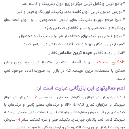
*جامع ترین و کامل ترین مرکز توزیع انواع بلبرینگ و کاسه نمد
* بورس متنوع ترین انواع کاسه نمد، پکینگ، اورینگ و فیبر و فنر
* تنها مرجع توزیع بلبرینگ های اینچی، مخصوص، ... و انواع seal هاو
روانکارهای تخصصی. و سایر کالاهای صنعتی ويژه
* تنوع قیمتی در کیفیتهای مختلف از هر نوع بلبرینگ و محصول
*سریع ترین امکان تهیه و اخذ قطعات صنعتی در سراسر کشور
خرده ترین مقیاس
*امکان تهیه کالا در
کالایی
امکان ساخت
*
و تهیه قطعات مکانیکی متنوع در سریع ترین زمان
ممکن با منصفانه ترین قیمت، که در بازار به صورت آماده موجود نمی
باشد.
اهم فعالیتهای این بازرگانی عبارت است
از:
۱-
مشاوره و فروش انواع روانکارهای صنعتی و تخصصی
2-
عامل فروش انواع
بلبرینگ با مارکهای تجاری SKF & FAG و برندهای معتبر ژاپنی و برندهای با
کیفیت چینی
3 -
پذیرش سفارشات و واردات فوری قطعات یدکی صنعتی از جمله
بلبرینگ کاسه نمد یاتاقان چهارشاخ، پکینگ، فیبر و فنره گسکت فیلتر
4 -
پذیرش
درخواست فرم از طریق پست الکترونیکی و ارسال رایگان به سرتاسر کشور