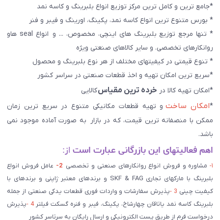
*جامع ترین و کامل ترین مرکز توزیع انواع بلبرینگ و کاسه نمد
* بورس متنوع ترین انواع کاسه نمد، پکینگ، اورینگ و فیبر و فنر
* تنها مرجع توزیع بلبرینگ های اینچی، مخصوص، ... و انواع seal هاو
روانکارهای تخصصی. و سایر کالاهای صنعتی ويژه
* تنوع قیمتی در کیفیتهای مختلف از هر نوع بلبرینگ و محصول
*سریع ترین امکان تهیه و اخذ قطعات صنعتی در سراسر کشور
خرده ترین مقیاس
*امکان تهیه کالا در
کالایی
امکان ساخت
*
و تهیه قطعات مکانیکی متنوع در سریع ترین زمان
ممکن با منصفانه ترین قیمت، که در بازار به صورت آماده موجود نمی
باشد.
اهم فعالیتهای این بازرگانی عبارت است
از:
۱-
مشاوره و فروش انواع روانکارهای صنعتی و تخصصی
2-
عامل فروش انواع
بلبرینگ با مارکهای تجاری SKF & FAG و برندهای معتبر ژاپنی و برندهای با
کیفیت چینی
3 -
پذیرش سفارشات و واردات فوری قطعات یدکی صنعتی از جمله
بلبرینگ کاسه نمد یاتاقان چهارشاخ، پکینگ، فیبر و فنره گسکت فیلتر
4 -
پذیرش
درخواست فرم از طریق پست الکترونیکی و ارسال رایگان به سرتاسر کشور