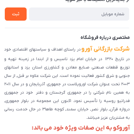
راهنمای ثبت سفارش
تماس با ما
سوالات متداول
ثبت
دانلود اپلیکیشن ما
پیگیری سفارش
مختصری درباره فروشگاه
شرکت بازرگانی آورو
در راستای اهداف و سیاستهای اقتصادی خود
در تاریخ ۱۳۲۰ در خیابان امام یزد تاسیس و از ابتدا در زمینه تهیه و
توزیع قطعات صنعتی صنایع معادن و کشاورزی استان یزد و استانهای
جنوبی و شرق کشور فعالیت نموده است. این شرکت علاوه بر قبل, از سال
۲۰۰۳ تحت عنوان شرکت اوروپلاست در جمهوری آذربایجان و در سال ۲۰۱۱
به همین نام شرکتی را در جمهوری گرجستان و دفتر خود در جمهوری
فدراتیو روسیه را تأسیس نمود. اکنون این مجموعه در بلوار جمهوری,
دروازه قرآن, بلوار نصر, خیابان سمند, کوچه طاها۳ در حال خدمت رسانی
به مشتریان عزیز میباشد.
آوروکو به این صفات ویژه خود می بالد: