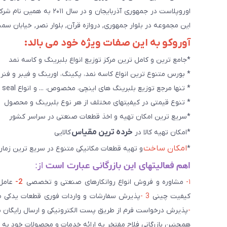
اوروپلاست در جمهوری آذرب
این مجموعه در بلوار جمهوری, دروازه قرآن, بلوار نصر, خیابان سمند, کوچه طاها۳ در حال خدمت رسانی به 
آوروکو به این صفات ویژه خود می بالد:
*جامع ترین و کامل ترین مرکز توزیع انواع بلبرینگ و کاسه نمد
* بورس متنوع ترین انواع کاسه نمد، پکینگ، اورینگ و فیبر و فنر
* تنها مرجع توزیع بلبرینگ های اینچی، مخصوص، ... و انواع seal هاو روانکارهای تخصصی. و سایر کالاهای صنعتی ويژه
* تنوع قیمتی در کیفیتهای مختلف از هر نوع بلبرینگ و محصول
*سریع ترین امکان تهیه و اخذ قطعات صنعتی در سراسر کشور
خرده ترین مقیاس
*امکان تهیه کالا در
کالایی
امکان ساخت
*
و تهیه قطعات مکانیکی متنوع در سریع ترین زمان
اهم فعالیتهای این بازرگانی عبارت است
از:
۱-
مشاوره و فروش انواع روانکارهای صنعتی و تخصصی
2-
کیفیت چینی
3 -
پذیرش سفارشات و واردات فوری قطعات یدکی صن
-
پذیرش درخواست فرم از طریق پست الکترونیکی و ارسال رایگان 
همچنین بازرگانی فلاح مفتخر به ارائه خدمات و محصولات خود به