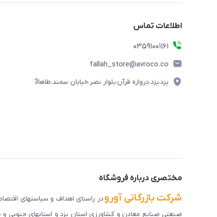
اطلاعات تماس
03591001161
fallah_store@avroco.co
یزد،یزد،دروازه قرآن،بلوار نصر،خیابان سمند،طاها3
مختصری درباره فروشگاه
شرکت بازرگانی آورو