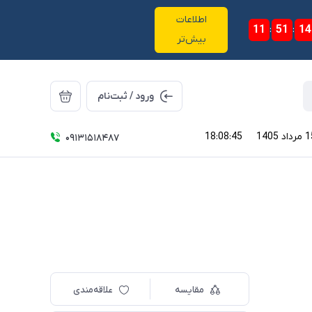
اطلاعات
11
:
51
:
14
بیش‌تر
ورود / ثبت‌نام
18:08:45
09131518487
مقایسه
علاقه‌مندی