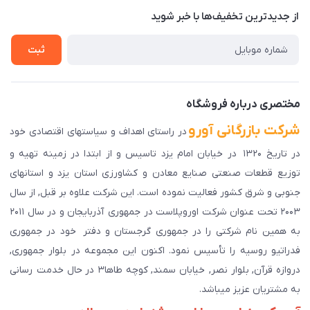
درباره ما
از جدید‌ترین تخفیف‌ها با‌ خبر شوید
راهنمای ثبت سفارش
تماس با ما
سوالات متداول
ثبت
دانلود اپلیکیشن ما
پیگیری سفارش
مختصری درباره فروشگاه
شرکت بازرگانی آورو
در راستای اهداف و سیاستهای اقتصادی خود
در تاریخ ۱۳۲۰ در خیابان امام یزد تاسیس و از ابتدا در زمینه تهیه و
توزیع قطعات صنعتی صنایع معادن و کشاورزی استان یزد و استانهای
جنوبی و شرق کشور فعالیت نموده است. این شرکت علاوه بر قبل, از سال
۲۰۰۳ تحت عنوان شرکت اوروپلاست در جمهوری آذربایجان و در سال ۲۰۱۱
به همین نام شرکتی را در جمهوری گرجستان و دفتر خود در جمهوری
فدراتیو روسیه را تأسیس نمود. اکنون این مجموعه در بلوار جمهوری,
دروازه قرآن, بلوار نصر, خیابان سمند, کوچه طاها۳ در حال خدمت رسانی
به مشتریان عزیز میباشد.