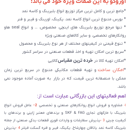
آوروکو به این صفات ویژه خود می بالد:
*جامع ترین و کامل ترین مرکز توزیع انواع بلبرینگ و کاسه نمد
* بورس متنوع ترین انواع کاسه نمد، پکینگ، اورینگ و فیبر و فنر
* تنها مرجع توزیع بلبرینگ های اینچی، مخصوص، ... و انواع seal هاو
روانکارهای تخصصی. و سایر کالاهای صنعتی ويژه
* تنوع قیمتی در کیفیتهای مختلف از هر نوع بلبرینگ و محصول
*سریع ترین امکان تهیه و اخذ قطعات صنعتی در سراسر کشور
خرده ترین مقیاس
*امکان تهیه کالا در
کالایی
امکان ساخت
*
و تهیه قطعات مکانیکی متنوع در سریع ترین زمان
ممکن با منصفانه ترین قیمت، که در بازار به صورت آماده موجود نمی
باشد.
اهم فعالیتهای این بازرگانی عبارت است
از:
۱-
مشاوره و فروش انواع روانکارهای صنعتی و تخصصی
2-
عامل فروش انواع
بلبرینگ با مارکهای تجاری SKF & FAG و برندهای معتبر ژاپنی و برندهای با
کیفیت چینی
3 -
پذیرش سفارشات و واردات فوری قطعات یدکی صنعتی از جمله
بلبرینگ کاسه نمد یاتاقان چهارشاخ، پکینگ، فیبر و فنره گسکت فیلتر
4 -
پذیرش