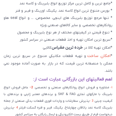
*جامع ترین و کامل ترین مرکز توزیع انواع بلبرینگ و کاسه نمد
* بورس متنوع ترین انواع کاسه نمد، پکینگ، اورینگ و فیبر و فنر
* تنها مرجع توزیع بلبرینگ های اینچی، مخصوص، ... و انواع seal هاو
روانکارهای تخصصی. و سایر کالاهای صنعتی ويژه
* تنوع قیمتی در کیفیتهای مختلف از هر نوع بلبرینگ و محصول
*سریع ترین امکان تهیه و اخذ قطعات صنعتی در سراسر کشور
خرده ترین مقیاس
*امکان تهیه کالا در
کالایی
امکان ساخت
*
و تهیه قطعات مکانیکی متنوع در سریع ترین زمان
ممکن با منصفانه ترین قیمت، که در بازار به صورت آماده موجود نمی
باشد.
اهم فعالیتهای این بازرگانی عبارت است
از:
۱-
مشاوره و فروش انواع روانکارهای صنعتی و تخصصی
2-
عامل فروش انواع
بلبرینگ با مارکهای تجاری SKF & FAG و برندهای معتبر ژاپنی و برندهای با
کیفیت چینی
3 -
پذیرش سفارشات و واردات فوری قطعات یدکی صنعتی از جمله
بلبرینگ کاسه نمد یاتاقان چهارشاخ، پکینگ، فیبر و فنره گسکت فیلتر
4 -
پذیرش
درخواست فرم از طریق پست الکترونیکی و ارسال رایگان به سرتاسر کشور