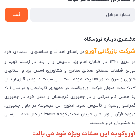
راهنمای ثبت سفارش
تماس با ما
سوالات متداول
ثبت
دانلود اپلیکیشن ما
پیگیری سفارش
مختصری درباره فروشگاه
شرکت بازرگانی آورو
در راستای اهداف و سیاستهای اقتصادی خود
در تاریخ ۱۳۲۰ در خیابان امام یزد تاسیس و از ابتدا در زمینه تهیه و
توزیع قطعات صنعتی صنایع معادن و کشاورزی استان یزد و استانهای
جنوبی و شرق کشور فعالیت نموده است. این شرکت علاوه بر قبل, از سال
۲۰۰۳ تحت عنوان شرکت اوروپلاست در جمهوری آذربایجان و در سال ۲۰۱۱
به همین نام شرکتی را در جمهوری گرجستان و دفتر خود در جمهوری
فدراتیو روسیه را تأسیس نمود. اکنون این مجموعه در بلوار جمهوری,
دروازه قرآن, بلوار نصر, خیابان سمند, کوچه طاها۳ در حال خدمت رسانی
به مشتریان عزیز میباشد.
آوروکو به این صفات ویژه خود می بالد: