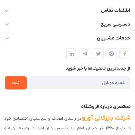
اطلاعات تماس
03591001161
دسترسی سریع
fallah_store@avroco.co
حساب کاربری
خدمات مشتریان
یزد،یزد،دروازه قرآن،بلوار نصر،خیابان سمند،طاها3
مجله فروشگاه
قوانین و مقررات
لیست محصولات
حریم خصوصی
درباره ما
از جدید‌ترین تخفیف‌ها با‌ خبر شوید
راهنمای ثبت سفارش
تماس با ما
سوالات متداول
ثبت
دانلود اپلیکیشن ما
پیگیری سفارش
مختصری درباره فروشگاه
شرکت بازرگانی آورو
در راستای اهداف و سیاستهای اقتصادی خود
در تاریخ ۱۳۲۰ در خیابان امام یزد تاسیس و از ابتدا در زمینه تهیه و