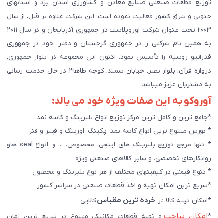
توزیع قطعات صنعتی صنایع معادن و کشاورزی استان یزد و استانهای
جنوبی و شرق کشور فعالیت نموده است. این شرکت علاوه بر قبل, از سال
۲۰۰۳ تحت عنوان شرکت اوروپلاست در جمهوری آذربایجان و در سال ۲۰۱۱
به همین نام شرکتی را در جمهوری گرجستان و دفتر خود در جمهوری
فدراتیو روسیه را تأسیس نمود. اکنون این مجموعه در بلوار جمهوری,
دروازه قرآن, بلوار نصر, خیابان سمند, کوچه طاها۳ در حال خدمت رسانی
به مشتریان عزیز میباشد.
آوروکو به این صفات ویژه خود می بالد:
*جامع ترین و کامل ترین مرکز توزیع انواع بلبرینگ و کاسه نمد
* بورس متنوع ترین انواع کاسه نمد، پکینگ، اورینگ و فیبر و فنر
* تنها مرجع توزیع بلبرینگ های اینچی، مخصوص، ... و انواع seal هاو
روانکارهای تخصصی. و سایر کالاهای صنعتی ويژه
* تنوع قیمتی در کیفیتهای مختلف از هر نوع بلبرینگ و محصول
*سریع ترین امکان تهیه و اخذ قطعات صنعتی در سراسر کشور
خرده ترین مقیاس
*امکان تهیه کالا در
کالایی
امکان ساخت
*
و تهیه قطعات مکانیکی متنوع در سریع ترین زمان