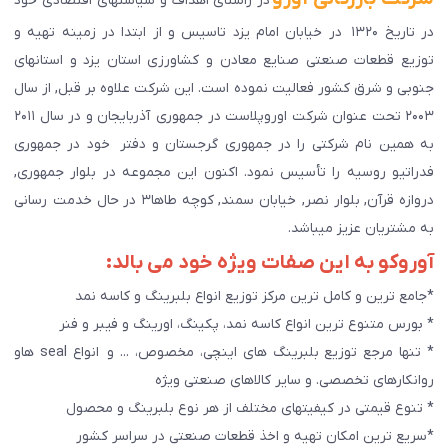
در راستای اهداف و سیاستهای اقتصادی خود
در تاریخ ۱۳۲۰ در خیابان امام یزد تاسیس و از ابتدا در زمینه تهیه و
توزیع قطعات صنعتی صنایع معادن و کشاورزی استان یزد و استانهای
جنوبی و شرق کشور فعالیت نموده است. این شرکت علاوه بر قبل, از سال
۲۰۰۳ تحت عنوان شرکت اوروپلاست در جمهوری آذربایجان و در سال ۲۰۱۱
به همین نام شرکتی را در جمهوری گرجستان و دفتر خود در جمهوری
فدراتیو روسیه را تأسیس نمود. اکنون این مجموعه در بلوار جمهوری,
دروازه قرآن, بلوار نصر, خیابان سمند, کوچه طاها۳ در حال خدمت رسانی
به مشتریان عزیز میباشد.
آوروکو به این صفات ویژه خود می بالد:
*جامع ترین و کامل ترین مرکز توزیع انواع بلبرینگ و کاسه نمد
* بورس متنوع ترین انواع کاسه نمد، پکینگ، اورینگ و فیبر و فنر
* تنها مرجع توزیع بلبرینگ های اینچی، مخصوص، ... و انواع seal هاو
روانکارهای تخصصی. و سایر کالاهای صنعتی ويژه
* تنوع قیمتی در کیفیتهای مختلف از هر نوع بلبرینگ و محصول
*سریع ترین امکان تهیه و اخذ قطعات صنعتی در سراسر کشور