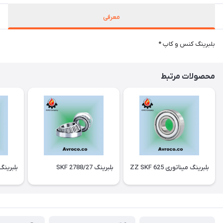
معرفی
بلبرینگ کنس و کاپ *
محصولات مرتبط
بلبرینگ میناتوری 625 ZZ SKF
بلبرینگ 2788/27 SKF
بلبرینگ 2315 F