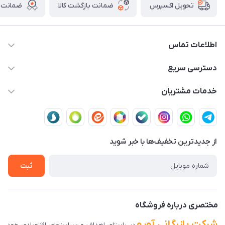
ضمانت بازگشت کالا
ضمانت ا
تحویل اکسپرس
اطلاعات تماس
03591001161
دسترسی سریع
fallah_store@avroco.co
حساب کاربری
خدمات مشتریان
یزد،یزد،دروازه قرآن،بلوار نصر،خیابان سمند،طاها3
مجله فروشگاه
قوانین و مقررات
لیست محصولات
حریم خصوصی
درباره ما
از جدید‌ترین تخفیف‌ها با‌ خبر شوید
راهنمای ثبت سفارش
تماس با ما
سوالات متداول
ثبت
دانلود اپلیکیشن ما
پیگیری سفارش
مختصری درباره فروشگاه
شرکت بازرگانی آورو