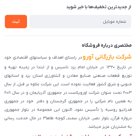
درباره ما
از جدید‌ترین تخفیف‌ها با‌ خبر شوید
راهنمای ثبت سفارش
تماس با ما
سوالات متداول
ثبت
دانلود اپلیکیشن ما
پیگیری سفارش
مختصری درباره فروشگاه
شرکت بازرگانی آورو
در راستای اهداف و سیاستهای اقتصادی خود
در تاریخ ۱۳۲۰ در خیابان امام یزد تاسیس و از ابتدا در زمینه تهیه و
توزیع قطعات صنعتی صنایع معادن و کشاورزی استان یزد و استانهای
جنوبی و شرق کشور فعالیت نموده است. این شرکت علاوه بر قبل, از سال
۲۰۰۳ تحت عنوان شرکت اوروپلاست در جمهوری آذربایجان و در سال ۲۰۱۱
به همین نام شرکتی را در جمهوری گرجستان و دفتر خود در جمهوری
فدراتیو روسیه را تأسیس نمود. اکنون این مجموعه در بلوار جمهوری,
دروازه قرآن, بلوار نصر, خیابان سمند, کوچه طاها۳ در حال خدمت رسانی
به مشتریان عزیز میباشد.