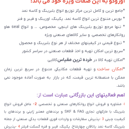
آوروکو به این صفات ویژه خود می بالد:
*جامع ترین و کامل ترین مرکز توزیع انواع بلبرینگ و کاسه نمد
* بورس متنوع ترین انواع کاسه نمد، پکینگ، اورینگ و فیبر و فنر
* تنها مرجع توزیع بلبرینگ های اینچی، مخصوص، ... و انواع seal هاو
روانکارهای تخصصی. و سایر کالاهای صنعتی ويژه
* تنوع قیمتی در کیفیتهای مختلف از هر نوع بلبرینگ و محصول
*سریع ترین امکان تهیه و اخذ قطعات صنعتی در سراسر کشور
خرده ترین مقیاس
*امکان تهیه کالا در
کالایی
امکان ساخت
*
و تهیه قطعات مکانیکی متنوع در سریع ترین زمان
ممکن با منصفانه ترین قیمت، که در بازار به صورت آماده موجود نمی
باشد.
اهم فعالیتهای این بازرگانی عبارت است
از:
۱-
مشاوره و فروش انواع روانکارهای صنعتی و تخصصی
2-
عامل فروش انواع
بلبرینگ با مارکهای تجاری SKF & FAG و برندهای معتبر ژاپنی و برندهای با
کیفیت چینی
3 -
پذیرش سفارشات و واردات فوری قطعات یدکی صنعتی از جمله
بلبرینگ کاسه نمد یاتاقان چهارشاخ، پکینگ، فیبر و فنره گسکت فیلتر
4 -
پذیرش