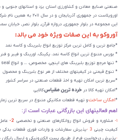
اوروپلاست در جمهوری آذرب
این مجموعه در بلوار جمهوری, دروازه قرآن, بلوار نصر, خیابان سمند, کوچه طاها۳ در حال خدمت رسانی به 
آوروکو به این صفات ویژه خود می بالد:
*جامع ترین و کامل ترین مرکز توزیع انواع بلبرینگ و کاسه نمد
* بورس متنوع ترین انواع کاسه نمد، پکینگ، اورینگ و فیبر و فنر
* تنها مرجع توزیع بلبرینگ های اینچی، مخصوص، ... و انواع seal هاو روانکارهای تخصصی. و سایر کالاهای صنعتی ويژه
* تنوع قیمتی در کیفیتهای مختلف از هر نوع بلبرینگ و محصول
*سریع ترین امکان تهیه و اخذ قطعات صنعتی در سراسر کشور
خرده ترین مقیاس
*امکان تهیه کالا در
کالایی
امکان ساخت
*
و تهیه قطعات مکانیکی متنوع در سریع ترین زمان
اهم فعالیتهای این بازرگانی عبارت است
از:
۱-
مشاوره و فروش انواع روانکارهای صنعتی و تخصصی
2-
کیفیت چینی
3 -
پذیرش سفارشات و واردات فوری قطعات یدکی صن
-
پذیرش درخواست فرم از طریق پست الکترونیکی و ارسال رایگان 