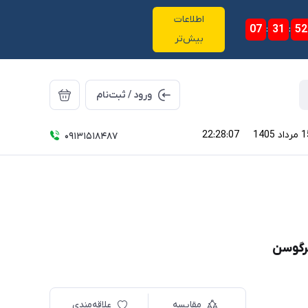
اطلاعات
07
:
31
:
52
بیش‌تر
ورود / ثبت‌نام
22:28:07
09131518487
مقایسه
علاقه‌مندی