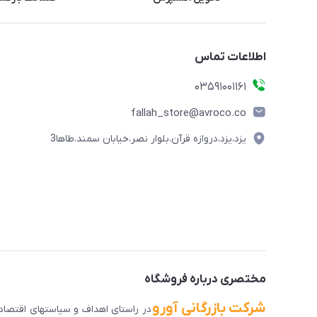
اطلاعات تماس
03591001161
fallah_store@avroco.co
یزد،یزد،دروازه قرآن،بلوار نصر،خیابان سمند،طاها3
مختصری درباره فروشگاه
شرکت بازرگانی آورو