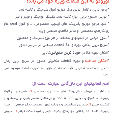
آوروکو به این صفات ویژه خود می بالد:
*جامع ترین و کامل ترین مرکز توزیع انواع بلبرینگ و کاسه نمد
* بورس متنوع ترین انواع کاسه نمد، پکینگ، اورینگ و فیبر و فنر
* تنها مرجع توزیع بلبرینگ های اینچی، مخصوص، ... و انواع seal هاو
روانکارهای تخصصی. و سایر کالاهای صنعتی ويژه
* تنوع قیمتی در کیفیتهای مختلف از هر نوع بلبرینگ و محصول
*سریع ترین امکان تهیه و اخذ قطعات صنعتی در سراسر کشور
خرده ترین مقیاس
*امکان تهیه کالا در
کالایی
امکان ساخت
*
و تهیه قطعات مکانیکی متنوع در سریع ترین زمان
ممکن با منصفانه ترین قیمت، که در بازار به صورت آماده موجود نمی
باشد.
اهم فعالیتهای این بازرگانی عبارت است
از:
۱-
مشاوره و فروش انواع روانکارهای صنعتی و تخصصی
2-
عامل فروش انواع
بلبرینگ با مارکهای تجاری SKF & FAG و برندهای معتبر ژاپنی و برندهای با
کیفیت چینی
3 -
پذیرش سفارشات و واردات فوری قطعات یدکی صنعتی از جمله
بلبرینگ کاسه نمد یاتاقان چهارشاخ، پکینگ، فیبر و فنره گسکت فیلتر
4 -
پذیرش