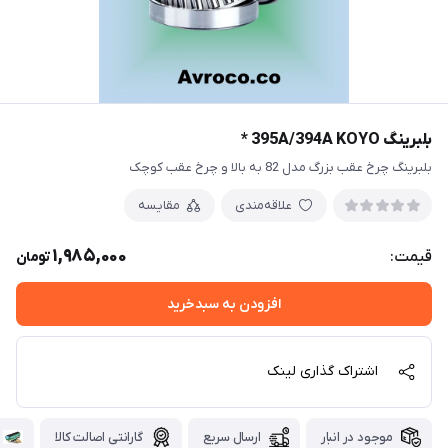
بلبرینگ 395A/394A KOYO *
بلبرینگ چرخ عقب بزرگ مدل 82 به بالا و چرخ عقب کوچک
علاقه‌مندی
مقایسه
1,985,000
قیمت:
تومان
افزودن به سبدخرید
اشتراک گذاری لینک
موجود در انبار
ارسال سریع
گارانتی اصالت کالا