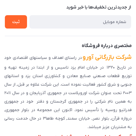
درباره ما
از جدید‌ترین تخفیف‌ها با‌ خبر شوید
راهنمای ثبت سفارش
تماس با ما
سوالات متداول
ثبت
دانلود اپلیکیشن ما
پیگیری سفارش
مختصری درباره فروشگاه
شرکت بازرگانی آورو
در راستای اهداف و سیاستهای اقتصادی خود
در تاریخ ۱۳۲۰ در خیابان امام یزد تاسیس و از ابتدا در زمینه تهیه و
توزیع قطعات صنعتی صنایع معادن و کشاورزی استان یزد و استانهای
جنوبی و شرق کشور فعالیت نموده است. این شرکت علاوه بر قبل, از سال
۲۰۰۳ تحت عنوان شرکت اوروپلاست در جمهوری آذربایجان و در سال ۲۰۱۱
به همین نام شرکتی را در جمهوری گرجستان و دفتر خود در جمهوری
فدراتیو روسیه را تأسیس نمود. اکنون این مجموعه در بلوار جمهوری,
دروازه قرآن, بلوار نصر, خیابان سمند, کوچه طاها۳ در حال خدمت رسانی
به مشتریان عزیز میباشد.