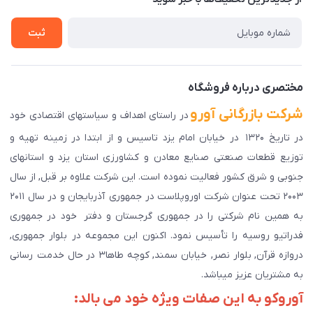
راهنمای ثبت سفارش
تماس با ما
سوالات متداول
ثبت
دانلود اپلیکیشن ما
پیگیری سفارش
مختصری درباره فروشگاه
شرکت بازرگانی آورو
در راستای اهداف و سیاستهای اقتصادی خود
در تاریخ ۱۳۲۰ در خیابان امام یزد تاسیس و از ابتدا در زمینه تهیه و
توزیع قطعات صنعتی صنایع معادن و کشاورزی استان یزد و استانهای
جنوبی و شرق کشور فعالیت نموده است. این شرکت علاوه بر قبل, از سال
۲۰۰۳ تحت عنوان شرکت اوروپلاست در جمهوری آذربایجان و در سال ۲۰۱۱
به همین نام شرکتی را در جمهوری گرجستان و دفتر خود در جمهوری
فدراتیو روسیه را تأسیس نمود. اکنون این مجموعه در بلوار جمهوری,
دروازه قرآن, بلوار نصر, خیابان سمند, کوچه طاها۳ در حال خدمت رسانی
به مشتریان عزیز میباشد.
آوروکو به این صفات ویژه خود می بالد: