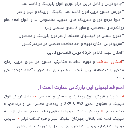
*جامع ترین و کامل ترین مرکز توزیع انواع بلبرینگ و کاسه نمد
* بورس متنوع ترین انواع کاسه نمد، پکینگ، اورینگ و فیبر و فنر
* تنها مرجع توزیع بلبرینگ های اینچی، مخصوص، ... و انواع seal هاو
روانکارهای تخصصی. و سایر کالاهای صنعتی ويژه
* تنوع قیمتی در کیفیتهای مختلف از هر نوع بلبرینگ و محصول
*سریع ترین امکان تهیه و اخذ قطعات صنعتی در سراسر کشور
خرده ترین مقیاس
*امکان تهیه کالا در
کالایی
امکان ساخت
*
و تهیه قطعات مکانیکی متنوع در سریع ترین زمان
ممکن با منصفانه ترین قیمت، که در بازار به صورت آماده موجود نمی
باشد.
اهم فعالیتهای این بازرگانی عبارت است
از:
۱-
مشاوره و فروش انواع روانکارهای صنعتی و تخصصی
2-
عامل فروش انواع
بلبرینگ با مارکهای تجاری SKF & FAG و برندهای معتبر ژاپنی و برندهای با
کیفیت چینی
3 -
پذیرش سفارشات و واردات فوری قطعات یدکی صنعتی از جمله
بلبرینگ کاسه نمد یاتاقان چهارشاخ، پکینگ، فیبر و فنره گسکت فیلتر
4 -
پذیرش
درخواست فرم از طریق پست الکترونیکی و ارسال رایگان به سرتاسر کشور