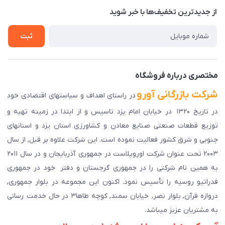
درباره ما
از جدید‌ترین تخفیف‌ها با‌ خبر شوید
راهنمای ثبت سفارش
تماس با ما
سوالات متداول
ثبت
دانلود اپلیکیشن ما
پیگیری سفارش
مختصری درباره فروشگاه
شرکت بازرگانی آورو
در راستای اهداف و سیاستهای اقتصادی خود
در تاریخ ۱۳۲۰ در خیابان امام یزد تاسیس و از ابتدا در زمینه تهیه و
توزیع قطعات صنعتی صنایع معادن و کشاورزی استان یزد و استانهای
جنوبی و شرق کشور فعالیت نموده است. این شرکت علاوه بر قبل, از سال
۲۰۰۳ تحت عنوان شرکت اوروپلاست در جمهوری آذربایجان و در سال ۲۰۱۱
به همین نام شرکتی را در جمهوری گرجستان و دفتر خود در جمهوری
فدراتیو روسیه را تأسیس نمود. اکنون این مجموعه در بلوار جمهوری,
دروازه قرآن, بلوار نصر, خیابان سمند, کوچه طاها۳ در حال خدمت رسانی
به مشتریان عزیز میباشد.