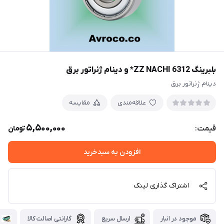
بلبرینگ 6312 ZZ NACHI* و دینام ژنراتور برق
دینام ژنراتور برق
علاقه‌مندی
مقایسه
5,500,000
قیمت:
تومان
افزودن به سبدخرید
اشتراک گذاری لینک
موجود در انبار
ارسال سریع
گارانتی اصالت کالا