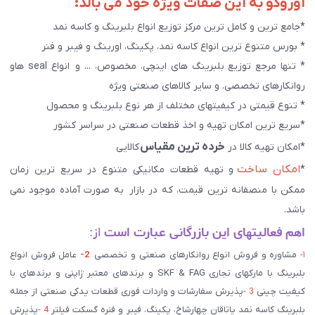
آوروکو به این صفات ویژه خود می بالد:
*جامع ترین و کامل ترین مرکز توزیع انواع بلبرینگ و کاسه نمد
* بورس متنوع ترین انواع کاسه نمد، پکینگ، اورینگ و فیبر و فنر
* تنها مرجع توزیع بلبرینگ های اینچی، مخصوص، ... و انواع seal هاو
روانکارهای تخصصی. و سایر کالاهای صنعتی ويژه
* تنوع قیمتی در کیفیتهای مختلف از هر نوع بلبرینگ و محصول
*سریع ترین امکان تهیه و اخذ قطعات صنعتی در سراسر کشور
خرده ترین مقیاس
*امکان تهیه کالا در
کالایی
امکان ساخت
*
و تهیه قطعات مکانیکی متنوع در سریع ترین زمان
ممکن با منصفانه ترین قیمت، که در بازار به صورت آماده موجود نمی
باشد.
اهم فعالیتهای این بازرگانی عبارت است
از:
۱-
مشاوره و فروش انواع روانکارهای صنعتی و تخصصی
2-
عامل فروش انواع
بلبرینگ با مارکهای تجاری SKF & FAG و برندهای معتبر ژاپنی و برندهای با
کیفیت چینی
3 -
پذیرش سفارشات و واردات فوری قطعات یدکی صنعتی از جمله
بلبرینگ کاسه نمد یاتاقان چهارشاخ، پکینگ، فیبر و فنره گسکت فیلتر
4 -
پذیرش