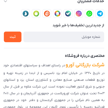
خدمات مشتریان
یزد،یزد،دروازه قرآن،بلوار نصر،خیابان سمند،طاها3
مجله فروشگاه
قوانین و مقررات
لیست محصولات
حریم خصوصی
درباره ما
از جدید‌ترین تخفیف‌ها با‌ خبر شوید
راهنمای ثبت سفارش
تماس با ما
سوالات متداول
ثبت
دانلود اپلیکیشن ما
پیگیری سفارش
مختصری درباره فروشگاه
شرکت بازرگانی آورو
در راستای اهداف و سیاستهای اقتصادی خود
در تاریخ ۱۳۲۰ در خیابان امام یزد تاسیس و از ابتدا در زمینه تهیه و
توزیع قطعات صنعتی صنایع معادن و کشاورزی استان یزد و استانهای
جنوبی و شرق کشور فعالیت نموده است. این شرکت علاوه بر قبل, از سال
۲۰۰۳ تحت عنوان شرکت اوروپلاست در جمهوری آذربایجان و در سال ۲۰۱۱
به همین نام شرکتی را در جمهوری گرجستان و دفتر خود در جمهوری
فدراتیو روسیه را تأسیس نمود. اکنون این مجموعه در بلوار جمهوری,