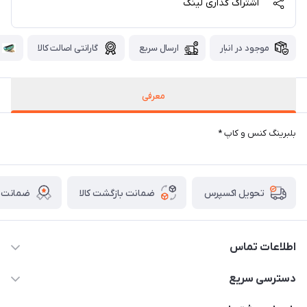
اشتراک گذاری لینک
موجود در انبار
ارسال سریع
گارانتی اصالت کالا
معرفی
بلبرینگ کنس و کاپ *
ضمانت بازگشت کالا
ضمانت ا
تحویل اکسپرس
اطلاعات تماس
03591001161
دسترسی سریع
fallah_store@avroco.co
حساب کاربری