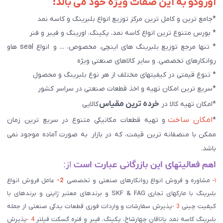
آوروکو به این صفات ویژه خود می بالد:
*جامع ترین و کامل ترین مرکز توزیع انواع بلبرینگ و کاسه نمد
* بورس متنوع ترین انواع کاسه نمد، پکینگ، اورینگ و فیبر و فنر
* تنها مرجع توزیع بلبرینگ های اینچی، مخصوص، ... و انواع seal هاو
روانکارهای تخصصی. و سایر کالاهای صنعتی ويژه
* تنوع قیمتی در کیفیتهای مختلف از هر نوع بلبرینگ و محصول
*سریع ترین امکان تهیه و اخذ قطعات صنعتی در سراسر کشور
خرده ترین مقیاس
*امکان تهیه کالا در
کالایی
امکان ساخت
*
و تهیه قطعات مکانیکی متنوع در سریع ترین زمان
ممکن با منصفانه ترین قیمت، که در بازار به صورت آماده موجود نمی
باشد.
اهم فعالیتهای این بازرگانی عبارت است
از:
۱-
مشاوره و فروش انواع روانکارهای صنعتی و تخصصی
2-
عامل فروش انواع
بلبرینگ با مارکهای تجاری SKF & FAG و برندهای معتبر ژاپنی و برندهای با
کیفیت چینی
3 -
پذیرش سفارشات و واردات فوری قطعات یدکی صنعتی از جمله
بلبرینگ کاسه نمد یاتاقان چهارشاخ، پکینگ، فیبر و فنره گسکت فیلتر
4 -
پذیرش