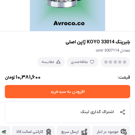
بلبرینگ 33014 KOYO ژاپن اصلی
معادل 3007114 ussr
علاقه‌مندی
مقایسه
10,381,600
قیمت:
تومان
افزودن به سبدخرید
اشتراک گذاری لینک
موجود در انبار
ارسال سریع
گارانتی اصالت کالا