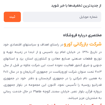
درباره ما
از جدید‌ترین تخفیف‌ها با‌ خبر شوید
راهنمای ثبت سفارش
تماس با ما
سوالات متداول
ثبت
دانلود اپلیکیشن ما
پیگیری سفارش
مختصری درباره فروشگاه
شرکت بازرگانی آورو
در راستای اهداف و سیاستهای اقتصادی خود
در تاریخ ۱۳۲۰ در خیابان امام یزد تاسیس و از ابتدا در زمینه تهیه و
توزیع قطعات صنعتی صنایع معادن و کشاورزی استان یزد و استانهای
جنوبی و شرق کشور فعالیت نموده است. این شرکت علاوه بر قبل, از سال
۲۰۰۳ تحت عنوان شرکت اوروپلاست در جمهوری آذربایجان و در سال ۲۰۱۱
به همین نام شرکتی را در جمهوری گرجستان و دفتر خود در جمهوری
فدراتیو روسیه را تأسیس نمود. اکنون این مجموعه در بلوار جمهوری,
دروازه قرآن, بلوار نصر, خیابان سمند, کوچه طاها۳ در حال خدمت رسانی
به مشتریان عزیز میباشد.