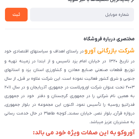
راهنمای ثبت سفارش
تماس با ما
سوالات متداول
ثبت
دانلود اپلیکیشن ما
پیگیری سفارش
مختصری درباره فروشگاه
شرکت بازرگانی آورو
در راستای اهداف و سیاستهای اقتصادی خود
در تاریخ ۱۳۲۰ در خیابان امام یزد تاسیس و از ابتدا در زمینه تهیه و
توزیع قطعات صنعتی صنایع معادن و کشاورزی استان یزد و استانهای
جنوبی و شرق کشور فعالیت نموده است. این شرکت علاوه بر قبل, از سال
۲۰۰۳ تحت عنوان شرکت اوروپلاست در جمهوری آذربایجان و در سال ۲۰۱۱
به همین نام شرکتی را در جمهوری گرجستان و دفتر خود در جمهوری
فدراتیو روسیه را تأسیس نمود. اکنون این مجموعه در بلوار جمهوری,
دروازه قرآن, بلوار نصر, خیابان سمند, کوچه طاها۳ در حال خدمت رسانی
به مشتریان عزیز میباشد.
آوروکو به این صفات ویژه خود می بالد: