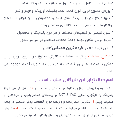
*جامع ترین و کامل ترین مرکز توزیع انواع بلبرینگ و کاسه نمد
* بورس متنوع ترین انواع کاسه نمد، پکینگ، اورینگ و فیبر و فنر
* تنها مرجع توزیع بلبرینگ های اینچی، مخصوص، ... و انواع seal هاو
روانکارهای تخصصی. و سایر کالاهای صنعتی ويژه
* تنوع قیمتی در کیفیتهای مختلف از هر نوع بلبرینگ و محصول
*سریع ترین امکان تهیه و اخذ قطعات صنعتی در سراسر کشور
خرده ترین مقیاس
*امکان تهیه کالا در
کالایی
امکان ساخت
*
و تهیه قطعات مکانیکی متنوع در سریع ترین زمان
ممکن با منصفانه ترین قیمت، که در بازار به صورت آماده موجود نمی
باشد.
اهم فعالیتهای این بازرگانی عبارت است
از:
۱-
مشاوره و فروش انواع روانکارهای صنعتی و تخصصی
2-
عامل فروش انواع
بلبرینگ با مارکهای تجاری SKF & FAG و برندهای معتبر ژاپنی و برندهای با
کیفیت چینی
3 -
پذیرش سفارشات و واردات فوری قطعات یدکی صنعتی از جمله
بلبرینگ کاسه نمد یاتاقان چهارشاخ، پکینگ، فیبر و فنره گسکت فیلتر
4 -
پذیرش
درخواست فرم از طریق پست الکترونیکی و ارسال رایگان به سرتاسر کشور