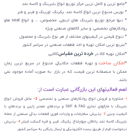
*جامع ترین و کامل ترین مرکز توزیع انواع بلبرینگ و کاسه نمد
* بورس متنوع ترین انواع کاسه نمد، پکینگ، اورینگ و فیبر و فنر
* تنها مرجع توزیع بلبرینگ های اینچی، مخصوص، ... و انواع seal هاو
روانکارهای تخصصی. و سایر کالاهای صنعتی ويژه
* تنوع قیمتی در کیفیتهای مختلف از هر نوع بلبرینگ و محصول
*سریع ترین امکان تهیه و اخذ قطعات صنعتی در سراسر کشور
خرده ترین مقیاس
*امکان تهیه کالا در
کالایی
امکان ساخت
*
و تهیه قطعات مکانیکی متنوع در سریع ترین زمان
ممکن با منصفانه ترین قیمت، که در بازار به صورت آماده موجود نمی
باشد.
اهم فعالیتهای این بازرگانی عبارت است
از:
۱-
مشاوره و فروش انواع روانکارهای صنعتی و تخصصی
2-
عامل فروش انواع
بلبرینگ با مارکهای تجاری SKF & FAG و برندهای معتبر ژاپنی و برندهای با
کیفیت چینی
3 -
پذیرش سفارشات و واردات فوری قطعات یدکی صنعتی از جمله
بلبرینگ کاسه نمد یاتاقان چهارشاخ، پکینگ، فیبر و فنره گسکت فیلتر
4 -
پذیرش
درخواست فرم از طریق پست الکترونیکی و ارسال رایگان به سرتاسر کشور