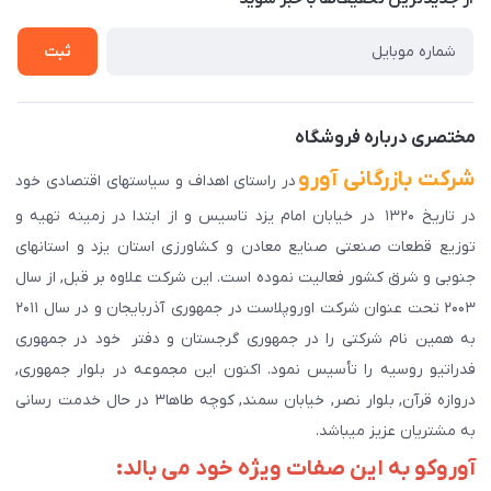
راهنمای ثبت سفارش
تماس با ما
سوالات متداول
ثبت
دانلود اپلیکیشن ما
پیگیری سفارش
مختصری درباره فروشگاه
شرکت بازرگانی آورو
در راستای اهداف و سیاستهای اقتصادی خود
در تاریخ ۱۳۲۰ در خیابان امام یزد تاسیس و از ابتدا در زمینه تهیه و
توزیع قطعات صنعتی صنایع معادن و کشاورزی استان یزد و استانهای
جنوبی و شرق کشور فعالیت نموده است. این شرکت علاوه بر قبل, از سال
۲۰۰۳ تحت عنوان شرکت اوروپلاست در جمهوری آذربایجان و در سال ۲۰۱۱
به همین نام شرکتی را در جمهوری گرجستان و دفتر خود در جمهوری
فدراتیو روسیه را تأسیس نمود. اکنون این مجموعه در بلوار جمهوری,
دروازه قرآن, بلوار نصر, خیابان سمند, کوچه طاها۳ در حال خدمت رسانی
به مشتریان عزیز میباشد.
آوروکو به این صفات ویژه خود می بالد: