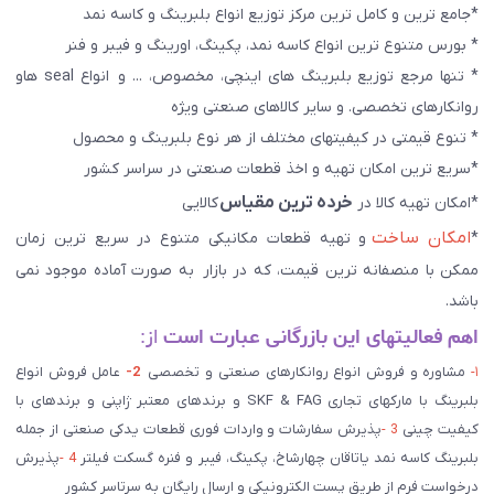
*جامع ترین و کامل ترین مرکز توزیع انواع بلبرینگ و کاسه نمد
* بورس متنوع ترین انواع کاسه نمد، پکینگ، اورینگ و فیبر و فنر
* تنها مرجع توزیع بلبرینگ های اینچی، مخصوص، ... و انواع seal هاو
روانکارهای تخصصی. و سایر کالاهای صنعتی ويژه
* تنوع قیمتی در کیفیتهای مختلف از هر نوع بلبرینگ و محصول
*سریع ترین امکان تهیه و اخذ قطعات صنعتی در سراسر کشور
خرده ترین مقیاس
*امکان تهیه کالا در
کالایی
امکان ساخت
*
و تهیه قطعات مکانیکی متنوع در سریع ترین زمان
ممکن با منصفانه ترین قیمت، که در بازار به صورت آماده موجود نمی
باشد.
اهم فعالیتهای این بازرگانی عبارت است
از:
۱-
مشاوره و فروش انواع روانکارهای صنعتی و تخصصی
2-
عامل فروش انواع
بلبرینگ با مارکهای تجاری SKF & FAG و برندهای معتبر ژاپنی و برندهای با
کیفیت چینی
3 -
پذیرش سفارشات و واردات فوری قطعات یدکی صنعتی از جمله
بلبرینگ کاسه نمد یاتاقان چهارشاخ، پکینگ، فیبر و فنره گسکت فیلتر
4 -
پذیرش
درخواست فرم از طریق پست الکترونیکی و ارسال رایگان به سرتاسر کشور