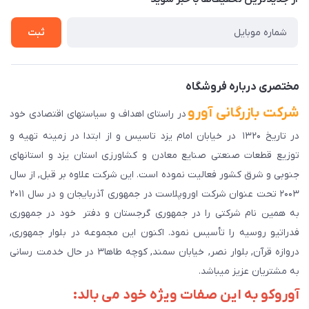
راهنمای ثبت سفارش
تماس با ما
سوالات متداول
ثبت
دانلود اپلیکیشن ما
پیگیری سفارش
مختصری درباره فروشگاه
شرکت بازرگانی آورو
در راستای اهداف و سیاستهای اقتصادی خود
در تاریخ ۱۳۲۰ در خیابان امام یزد تاسیس و از ابتدا در زمینه تهیه و
توزیع قطعات صنعتی صنایع معادن و کشاورزی استان یزد و استانهای
جنوبی و شرق کشور فعالیت نموده است. این شرکت علاوه بر قبل, از سال
۲۰۰۳ تحت عنوان شرکت اوروپلاست در جمهوری آذربایجان و در سال ۲۰۱۱
به همین نام شرکتی را در جمهوری گرجستان و دفتر خود در جمهوری
فدراتیو روسیه را تأسیس نمود. اکنون این مجموعه در بلوار جمهوری,
دروازه قرآن, بلوار نصر, خیابان سمند, کوچه طاها۳ در حال خدمت رسانی
به مشتریان عزیز میباشد.
آوروکو به این صفات ویژه خود می بالد: