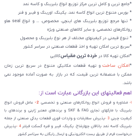
*جامع ترین و کامل ترین مرکز توزیع انواع بلبرینگ و کاسه نمد
* بورس متنوع ترین انواع کاسه نمد، پکینگ، اورینگ و فیبر و فنر
* تنها مرجع توزیع بلبرینگ های اینچی، مخصوص، ... و انواع seal هاو
روانکارهای تخصصی. و سایر کالاهای صنعتی ويژه
* تنوع قیمتی در کیفیتهای مختلف از هر نوع بلبرینگ و محصول
*سریع ترین امکان تهیه و اخذ قطعات صنعتی در سراسر کشور
خرده ترین مقیاس
*امکان تهیه کالا در
کالایی
امکان ساخت
*
و تهیه قطعات مکانیکی متنوع در سریع ترین زمان
ممکن با منصفانه ترین قیمت، که در بازار به صورت آماده موجود نمی
باشد.
اهم فعالیتهای این بازرگانی عبارت است
از:
۱-
مشاوره و فروش انواع روانکارهای صنعتی و تخصصی
2-
عامل فروش انواع
بلبرینگ با مارکهای تجاری SKF & FAG و برندهای معتبر ژاپنی و برندهای با
کیفیت چینی
3 -
پذیرش سفارشات و واردات فوری قطعات یدکی صنعتی از جمله
بلبرینگ کاسه نمد یاتاقان چهارشاخ، پکینگ، فیبر و فنره گسکت فیلتر
4 -
پذیرش
درخواست فرم از طریق پست الکترونیکی و ارسال رایگان به سرتاسر کشور