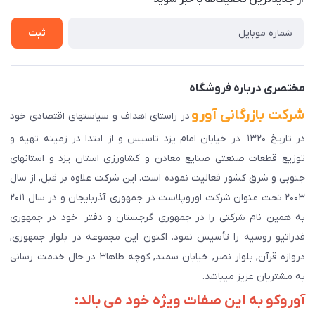
راهنمای ثبت سفارش
تماس با ما
سوالات متداول
ثبت
دانلود اپلیکیشن ما
پیگیری سفارش
مختصری درباره فروشگاه
شرکت بازرگانی آورو
در راستای اهداف و سیاستهای اقتصادی خود
در تاریخ ۱۳۲۰ در خیابان امام یزد تاسیس و از ابتدا در زمینه تهیه و
توزیع قطعات صنعتی صنایع معادن و کشاورزی استان یزد و استانهای
جنوبی و شرق کشور فعالیت نموده است. این شرکت علاوه بر قبل, از سال
۲۰۰۳ تحت عنوان شرکت اوروپلاست در جمهوری آذربایجان و در سال ۲۰۱۱
به همین نام شرکتی را در جمهوری گرجستان و دفتر خود در جمهوری
فدراتیو روسیه را تأسیس نمود. اکنون این مجموعه در بلوار جمهوری,
دروازه قرآن, بلوار نصر, خیابان سمند, کوچه طاها۳ در حال خدمت رسانی
به مشتریان عزیز میباشد.
آوروکو به این صفات ویژه خود می بالد: