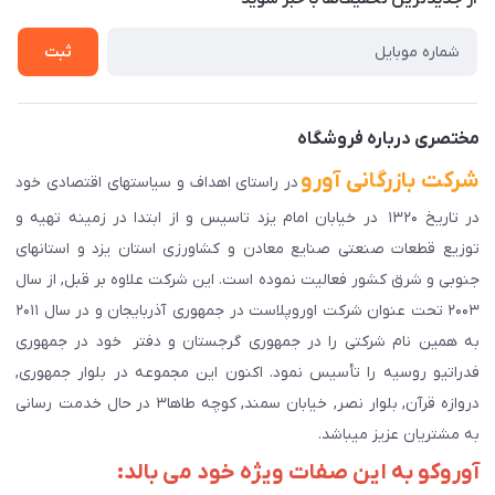
راهنمای ثبت سفارش
تماس با ما
سوالات متداول
ثبت
دانلود اپلیکیشن ما
پیگیری سفارش
مختصری درباره فروشگاه
شرکت بازرگانی آورو
در راستای اهداف و سیاستهای اقتصادی خود
در تاریخ ۱۳۲۰ در خیابان امام یزد تاسیس و از ابتدا در زمینه تهیه و
توزیع قطعات صنعتی صنایع معادن و کشاورزی استان یزد و استانهای
جنوبی و شرق کشور فعالیت نموده است. این شرکت علاوه بر قبل, از سال
۲۰۰۳ تحت عنوان شرکت اوروپلاست در جمهوری آذربایجان و در سال ۲۰۱۱
به همین نام شرکتی را در جمهوری گرجستان و دفتر خود در جمهوری
فدراتیو روسیه را تأسیس نمود. اکنون این مجموعه در بلوار جمهوری,
دروازه قرآن, بلوار نصر, خیابان سمند, کوچه طاها۳ در حال خدمت رسانی
به مشتریان عزیز میباشد.
آوروکو به این صفات ویژه خود می بالد: