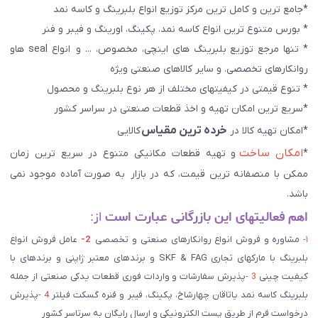
*جامع ترین و کامل ترین مرکز توزیع انواع بلبرینگ و کاسه نمد
* بورس متنوع ترین انواع کاسه نمد، پکینگ، اورینگ و فیبر و فنر
* تنها مرجع توزیع بلبرینگ های اینچی، مخصوص، ... و انواع seal هاو
روانکارهای تخصصی. و سایر کالاهای صنعتی ويژه
* تنوع قیمتی در کیفیتهای مختلف از هر نوع بلبرینگ و محصول
*سریع ترین امکان تهیه و اخذ قطعات صنعتی در سراسر کشور
خرده ترین مقیاس
*امکان تهیه کالا در
کالایی
امکان ساخت
*
و تهیه قطعات مکانیکی متنوع در سریع ترین زمان
ممکن با منصفانه ترین قیمت، که در بازار به صورت آماده موجود نمی
باشد.
اهم فعالیتهای این بازرگانی عبارت است
از:
۱-
مشاوره و فروش انواع روانکارهای صنعتی و تخصصی
2-
عامل فروش انواع
بلبرینگ با مارکهای تجاری SKF & FAG و برندهای معتبر ژاپنی و برندهای با
کیفیت چینی
3 -
پذیرش سفارشات و واردات فوری قطعات یدکی صنعتی از جمله
بلبرینگ کاسه نمد یاتاقان چهارشاخ، پکینگ، فیبر و فنره گسکت فیلتر
4 -
پذیرش
درخواست فرم از طریق پست الکترونیکی و ارسال رایگان به سرتاسر کشور