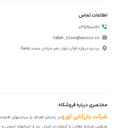
اطلاعات تماس
03591001161
fallah_store@avroco.co
یزد،یزد،دروازه قرآن،بلوار نصر،خیابان سمند،طاها3
مختصری درباره فروشگاه
شرکت بازرگانی آورو