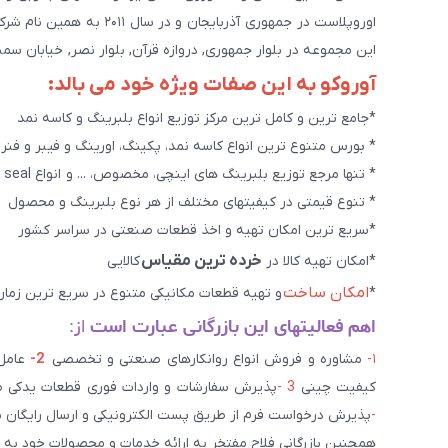
اوروپلاست در جمهوری آذرب
این مجموعه در بلوار جمهوری, دروازه قرآن, بلوار نصر, خیابان سمند, کوچه طاها۳ در حال خدمت رسانی به 
آوروکو به این صفات ویژه خود می بالد:
*جامع ترین و کامل ترین مرکز توزیع انواع بلبرینگ و کاسه نمد
* بورس متنوع ترین انواع کاسه نمد، پکینگ، اورینگ و فیبر و فنر
* تنها مرجع توزیع بلبرینگ های اینچی، مخصوص، ... و انواع seal هاو روانکارهای تخصصی. و سایر کالاهای صنعتی ويژه
* تنوع قیمتی در کیفیتهای مختلف از هر نوع بلبرینگ و محصول
*سریع ترین امکان تهیه و اخذ قطعات صنعتی در سراسر کشور
خرده ترین مقیاس
*امکان تهیه کالا در
کالایی
امکان ساخت
*
و تهیه قطعات مکانیکی متنوع در سریع ترین زمان
اهم فعالیتهای این بازرگانی عبارت است
از:
۱-
مشاوره و فروش انواع روانکارهای صنعتی و تخصصی
2-
کیفیت چینی
3 -
پذیرش سفارشات و واردات فوری قطعات یدکی صن
-
پذیرش درخواست فرم از طریق پست الکترونیکی و ارسال رایگان 
همچنین بازرگانی فلاح مفتخر به ارائه خدمات و محصولات خود به