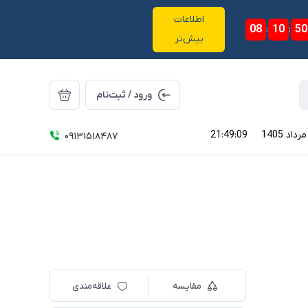
اطلاعات
08
:
10
:
50
بیش‌تر
ورود / ثبت‌نام
21:49:09
09131518487
مقایسه
علاقه‌مندی