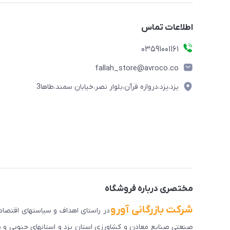
اطلاعات تماس
03591001161
fallah_store@avroco.co
یزد،یزد،دروازه قرآن،بلوار نصر،خیابان سمند،طاها3
مختصری درباره فروشگاه
شرکت بازرگانی آورو