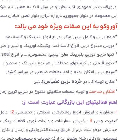
اوروپلاست در جمهوری آذرب
این مجموعه در بلوار جمهوری, دروازه قرآن, بلوار نصر, خیابان سمند, کوچه طاها۳ در حال خدمت رسانی به 
آوروکو به این صفات ویژه خود می بالد:
*جامع ترین و کامل ترین مرکز توزیع انواع بلبرینگ و کاسه نمد
* بورس متنوع ترین انواع کاسه نمد، پکینگ، اورینگ و فیبر و فنر
* تنها مرجع توزیع بلبرینگ های اینچی، مخصوص، ... و انواع seal هاو روانکارهای تخصصی. و سایر کالاهای صنعتی ويژه
* تنوع قیمتی در کیفیتهای مختلف از هر نوع بلبرینگ و محصول
*سریع ترین امکان تهیه و اخذ قطعات صنعتی در سراسر کشور
خرده ترین مقیاس
*امکان تهیه کالا در
کالایی
امکان ساخت
*
و تهیه قطعات مکانیکی متنوع در سریع ترین زمان
اهم فعالیتهای این بازرگانی عبارت است
از:
۱-
مشاوره و فروش انواع روانکارهای صنعتی و تخصصی
2-
کیفیت چینی
3 -
پذیرش سفارشات و واردات فوری قطعات یدکی صن
-
پذیرش درخواست فرم از طریق پست الکترونیکی و ارسال رایگان 
همچنین بازرگانی فلاح مفتخر به ارائه خدمات و محصولات خود به