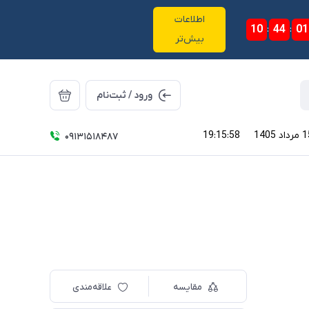
اطلاعات
10
:
44
:
01
بیش‌تر
ورود / ثبت‌نام
19:15:58
09131518487
مقایسه
علاقه‌مندی