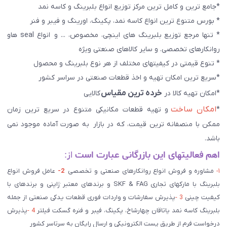
*جامع ترین و کامل ترین مرکز توزیع انواع بلبرینگ و کاسه نمد
* بورس متنوع ترین انواع کاسه نمد، پکینگ، اورینگ و فیبر و فنر
* تنها مرجع توزیع بلبرینگ های اینچی، مخصوص، ... و انواع seal هاو
روانکارهای تخصصی. و سایر کالاهای صنعتی ويژه
* تنوع قیمتی در کیفیتهای مختلف از هر نوع بلبرینگ و محصول
*سریع ترین امکان تهیه و اخذ قطعات صنعتی در سراسر کشور
خرده ترین مقیاس
*امکان تهیه کالا در
کالایی
امکان ساخت
*
و تهیه قطعات مکانیکی متنوع در سریع ترین زمان
ممکن با منصفانه ترین قیمت، که در بازار به صورت آماده موجود نمی
باشد.
اهم فعالیتهای این بازرگانی عبارت است
از:
۱-
مشاوره و فروش انواع روانکارهای صنعتی و تخصصی
2-
عامل فروش انواع
بلبرینگ با مارکهای تجاری SKF & FAG و برندهای معتبر ژاپنی و برندهای با
کیفیت چینی
3 -
پذیرش سفارشات و واردات فوری قطعات یدکی صنعتی از جمله
بلبرینگ کاسه نمد یاتاقان چهارشاخ، پکینگ، فیبر و فنره گسکت فیلتر
4 -
پذیرش
درخواست فرم از طریق پست الکترونیکی و ارسال رایگان به سرتاسر کشور