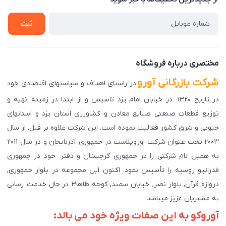
راهنمای ثبت سفارش
تماس با ما
سوالات متداول
ثبت
دانلود اپلیکیشن ما
پیگیری سفارش
مختصری درباره فروشگاه
شرکت بازرگانی آورو
در راستای اهداف و سیاستهای اقتصادی خود
در تاریخ ۱۳۲۰ در خیابان امام یزد تاسیس و از ابتدا در زمینه تهیه و
توزیع قطعات صنعتی صنایع معادن و کشاورزی استان یزد و استانهای
جنوبی و شرق کشور فعالیت نموده است. این شرکت علاوه بر قبل, از سال
۲۰۰۳ تحت عنوان شرکت اوروپلاست در جمهوری آذربایجان و در سال ۲۰۱۱
به همین نام شرکتی را در جمهوری گرجستان و دفتر خود در جمهوری
فدراتیو روسیه را تأسیس نمود. اکنون این مجموعه در بلوار جمهوری,
دروازه قرآن, بلوار نصر, خیابان سمند, کوچه طاها۳ در حال خدمت رسانی
به مشتریان عزیز میباشد.
آوروکو به این صفات ویژه خود می بالد: