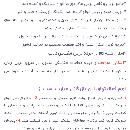
*جامع ترین و کامل ترین مرکز توزیع انواع بلبرینگ و کاسه نمد
* بورس متنوع ترین انواع کاسه نمد، پکینگ، اورینگ و فیبر و فنر
* تنها مرجع توزیع بلبرینگ های اینچی، مخصوص، ... و انواع seal هاو
روانکارهای تخصصی. و سایر کالاهای صنعتی ويژه
* تنوع قیمتی در کیفیتهای مختلف از هر نوع بلبرینگ و محصول
*سریع ترین امکان تهیه و اخذ قطعات صنعتی در سراسر کشور
خرده ترین مقیاس
*امکان تهیه کالا در
کالایی
امکان ساخت
*
و تهیه قطعات مکانیکی متنوع در سریع ترین زمان
ممکن با منصفانه ترین قیمت، که در بازار به صورت آماده موجود نمی
باشد.
اهم فعالیتهای این بازرگانی عبارت است
از:
۱-
مشاوره و فروش انواع روانکارهای صنعتی و تخصصی
2-
عامل فروش انواع
بلبرینگ با مارکهای تجاری SKF & FAG و برندهای معتبر ژاپنی و برندهای با
کیفیت چینی
3 -
پذیرش سفارشات و واردات فوری قطعات یدکی صنعتی از جمله
بلبرینگ کاسه نمد یاتاقان چهارشاخ، پکینگ، فیبر و فنره گسکت فیلتر
4 -
پذیرش
درخواست فرم از طریق پست الکترونیکی و ارسال رایگان به سرتاسر کشور