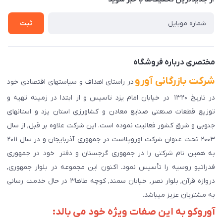
راهنمای ثبت سفارش
تماس با ما
سوالات متداول
ثبت
دانلود اپلیکیشن ما
پیگیری سفارش
مختصری درباره فروشگاه
شرکت بازرگانی آورو
در راستای اهداف و سیاستهای اقتصادی خود
در تاریخ ۱۳۲۰ در خیابان امام یزد تاسیس و از ابتدا در زمینه تهیه و
توزیع قطعات صنعتی صنایع معادن و کشاورزی استان یزد و استانهای
جنوبی و شرق کشور فعالیت نموده است. این شرکت علاوه بر قبل, از سال
۲۰۰۳ تحت عنوان شرکت اوروپلاست در جمهوری آذربایجان و در سال ۲۰۱۱
به همین نام شرکتی را در جمهوری گرجستان و دفتر خود در جمهوری
فدراتیو روسیه را تأسیس نمود. اکنون این مجموعه در بلوار جمهوری,
دروازه قرآن, بلوار نصر, خیابان سمند, کوچه طاها۳ در حال خدمت رسانی
به مشتریان عزیز میباشد.
آوروکو به این صفات ویژه خود می بالد: