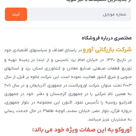
راهنمای ثبت سفارش
تماس با ما
سوالات متداول
ثبت
دانلود اپلیکیشن ما
پیگیری سفارش
مختصری درباره فروشگاه
شرکت بازرگانی آورو
در راستای اهداف و سیاستهای اقتصادی خود
در تاریخ ۱۳۲۰ در خیابان امام یزد تاسیس و از ابتدا در زمینه تهیه و
توزیع قطعات صنعتی صنایع معادن و کشاورزی استان یزد و استانهای
جنوبی و شرق کشور فعالیت نموده است. این شرکت علاوه بر قبل, از سال
۲۰۰۳ تحت عنوان شرکت اوروپلاست در جمهوری آذربایجان و در سال ۲۰۱۱
به همین نام شرکتی را در جمهوری گرجستان و دفتر خود در جمهوری
فدراتیو روسیه را تأسیس نمود. اکنون این مجموعه در بلوار جمهوری,
دروازه قرآن, بلوار نصر, خیابان سمند, کوچه طاها۳ در حال خدمت رسانی
به مشتریان عزیز میباشد.
آوروکو به این صفات ویژه خود می بالد: