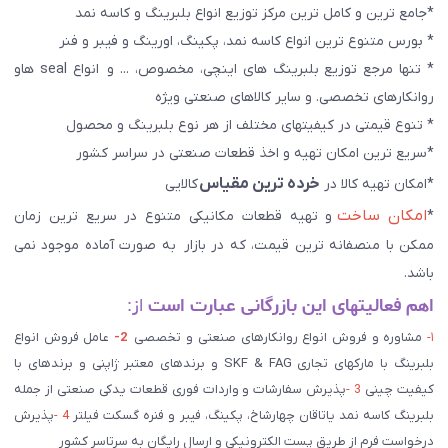
*جامع ترین و کامل ترین مرکز توزیع انواع بلبرینگ و کاسه نمد
* بورس متنوع ترین انواع کاسه نمد، پکینگ، اورینگ و فیبر و فنر
* تنها مرجع توزیع بلبرینگ های اینچی، مخصوص، ... و انواع seal هاو
روانکارهای تخصصی. و سایر کالاهای صنعتی ويژه
* تنوع قیمتی در کیفیتهای مختلف از هر نوع بلبرینگ و محصول
*سریع ترین امکان تهیه و اخذ قطعات صنعتی در سراسر کشور
خرده ترین مقیاس
*امکان تهیه کالا در
کالایی
امکان ساخت
*
و تهیه قطعات مکانیکی متنوع در سریع ترین زمان
ممکن با منصفانه ترین قیمت، که در بازار به صورت آماده موجود نمی
باشد.
اهم فعالیتهای این بازرگانی عبارت است
از:
۱-
مشاوره و فروش انواع روانکارهای صنعتی و تخصصی
2-
عامل فروش انواع
بلبرینگ با مارکهای تجاری SKF & FAG و برندهای معتبر ژاپنی و برندهای با
کیفیت چینی
3 -
پذیرش سفارشات و واردات فوری قطعات یدکی صنعتی از جمله
بلبرینگ کاسه نمد یاتاقان چهارشاخ، پکینگ، فیبر و فنره گسکت فیلتر
4 -
پذیرش
درخواست فرم از طریق پست الکترونیکی و ارسال رایگان به سرتاسر کشور