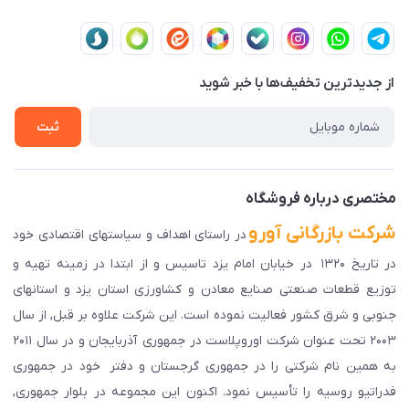
یزد،یزد،دروازه قرآن،بلوار نصر،خیابان سمند،طاها3
مجله فروشگاه
قوانین و مقررات
لیست محصولات
حریم خصوصی
درباره ما
از جدید‌ترین تخفیف‌ها با‌ خبر شوید
راهنمای ثبت سفارش
تماس با ما
سوالات متداول
ثبت
دانلود اپلیکیشن ما
پیگیری سفارش
مختصری درباره فروشگاه
شرکت بازرگانی آورو
در راستای اهداف و سیاستهای اقتصادی خود
در تاریخ ۱۳۲۰ در خیابان امام یزد تاسیس و از ابتدا در زمینه تهیه و
توزیع قطعات صنعتی صنایع معادن و کشاورزی استان یزد و استانهای
جنوبی و شرق کشور فعالیت نموده است. این شرکت علاوه بر قبل, از سال
۲۰۰۳ تحت عنوان شرکت اوروپلاست در جمهوری آذربایجان و در سال ۲۰۱۱
به همین نام شرکتی را در جمهوری گرجستان و دفتر خود در جمهوری
فدراتیو روسیه را تأسیس نمود. اکنون این مجموعه در بلوار جمهوری,