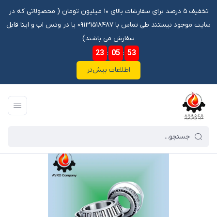
تخفیف ۵ درصد برای سفارشات بالای ۱۰ میلیون تومان ‌‌(‌‌ محصولاتی که در
سایت موجود نیستند طی تماس با ۰۹۱۳۱۵۱۸۴۸۷ یا در وتس اپ و ایتا قابل
سفارش می باشند)
23
:
05
:
52
اطلاعات بیش‌تر
فروشگاه آنلاین آوروکو
/
فهرست محصولات
/
بلبرینگ 32309 P.R.C / چرخ جلو اسکانیا و 110 کاویان و112 و113 و تراکتور رومانی و فرگوسن و چرخ عقب پاترول - دنده زیر هوو - شافت زیر ده تن و بنز مایلر