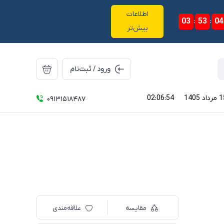
اطلاعات
03
:
53
:
04
بیش‌تر
ورود / ثبت‌نام
02:06:55
09131518487
مقایسه
علاقه‌مندی