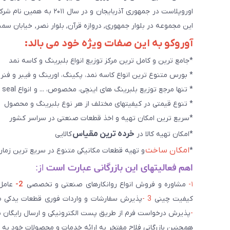
اوروپلاست در جمهوری آذرب
این مجموعه در بلوار جمهوری, دروازه قرآن, بلوار نصر, خیابان سمند, کوچه طاها۳ در حال خدمت رسانی به 
آوروکو به این صفات ویژه خود می بالد:
*جامع ترین و کامل ترین مرکز توزیع انواع بلبرینگ و کاسه نمد
* بورس متنوع ترین انواع کاسه نمد، پکینگ، اورینگ و فیبر و فنر
* تنها مرجع توزیع بلبرینگ های اینچی، مخصوص، ... و انواع seal هاو روانکارهای تخصصی. و سایر کالاهای صنعتی ويژه
* تنوع قیمتی در کیفیتهای مختلف از هر نوع بلبرینگ و محصول
*سریع ترین امکان تهیه و اخذ قطعات صنعتی در سراسر کشور
خرده ترین مقیاس
*امکان تهیه کالا در
کالایی
امکان ساخت
*
و تهیه قطعات مکانیکی متنوع در سریع ترین زمان
اهم فعالیتهای این بازرگانی عبارت است
از:
۱-
مشاوره و فروش انواع روانکارهای صنعتی و تخصصی
2-
کیفیت چینی
3 -
پذیرش سفارشات و واردات فوری قطعات یدکی صن
-
پذیرش درخواست فرم از طریق پست الکترونیکی و ارسال رایگان 
همچنین بازرگانی فلاح مفتخر به ارائه خدمات و محصولات خود به