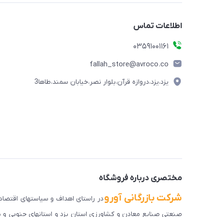
اطلاعات تماس
03591001161
fallah_store@avroco.co
یزد،یزد،دروازه قرآن،بلوار نصر،خیابان سمند،طاها3
مختصری درباره فروشگاه
شرکت بازرگانی آورو